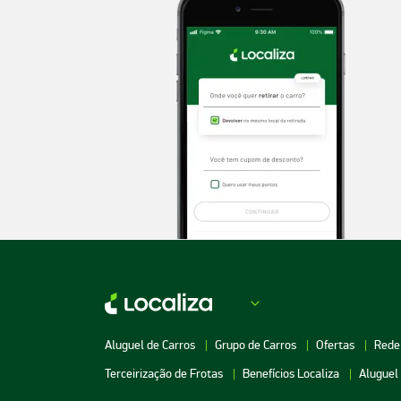
Aluguel de Carros
Grupo de Carros
Ofertas
Rede
Terceirização de Frotas
Benefícios Localiza
Aluguel