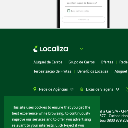
Aluguel de Carros
Grupo de Carros
Ofertas
Rede
Terceirização de Frotas
Benefícios Localiza
Aluguel
Rede de Agências
Dicas de Viagens
Aluguel de Carros SP
Aluguel de Carros M
This site uses cookies to ensure that you get the
Informações ao consumidor: Localiza Rent a Car S/A - CN
best experience while browsing, to continuously
Aluguel de Carros Porto Alegre
Aluguel de Carros G
Sede: Avenida Bernardo Vasconcelos, n° 377 - Cachoeirinh
improve our services and to offer you advertising
Central de Reservas e Assistência a Clientes: 0800 979 20
Aluguel de Carros RJ
Aluguel de Carros G
relevant to your interests. Click Reject if you