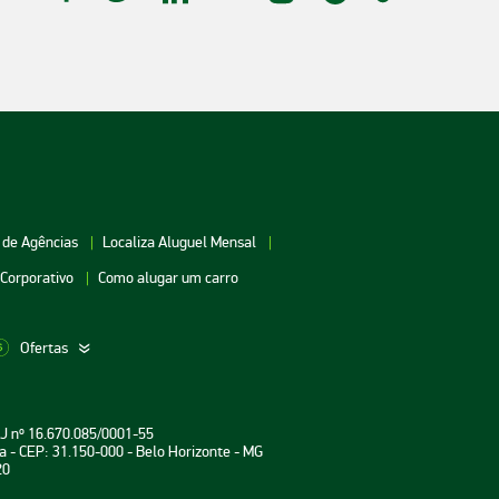
 de Agências
Localiza Aluguel Mensal
 Corporativo
Como alugar um carro
Ofertas
aceio
Aluguel de Carros Vitória
Aluguel de Carros Londri
PJ nº 16.670.085/0001-55
oiânia
Aluguel de Carros Salvador
Aluguel de Carros Teresin
a - CEP: 31.150-000 - Belo Horizonte - MG
20
uarulhos
Aluguel de Carros Curitiba
Aluguel de Carros João P