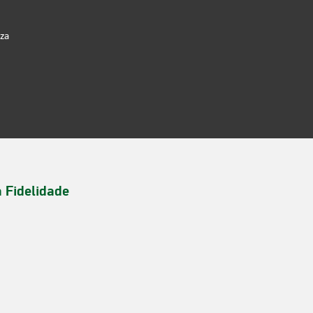
iza
a Fidelidade