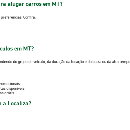
para alugar carros em MT?
 preferências. Confira:
eículos em MT?
ndendo do grupo de veículo, da duração da locação e da baixa ou da alta temp
promocionais
;
tas disponíveis
;
ias grátis
.
 a Localiza?