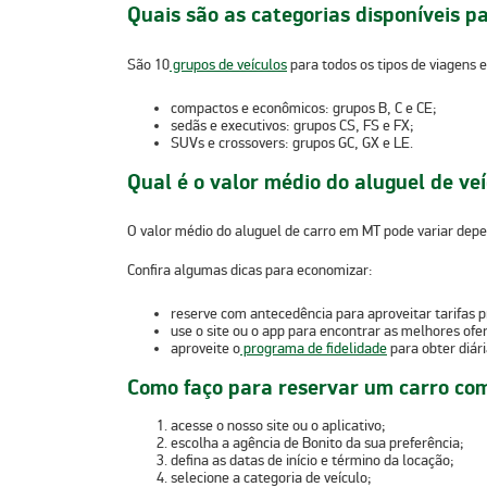
Quais são as categorias disponíveis 
São 10
grupos de veículos
para todos os tipos de viagens e
compactos e econômicos
: grupos B, C e CE;
sedãs e executivos
: grupos CS, FS e FX;
SUVs e crossovers
: grupos GC, GX e LE.
Qual é o valor médio do aluguel de v
O valor médio do aluguel de carro em MT pode variar depe
Confira algumas dicas para economizar:
reserve com antecedência para aproveitar
tarifas 
use o site ou o app para encontrar as
melhores ofer
aproveite o
programa de fidelidade
para obter
diár
Como faço para reservar um carro com
acesse o nosso
site ou o aplicativo
;
escolha a
agência de Bonito
da sua preferência;
defina as
datas
de início e término da locação;
selecione a
categoria de veículo
;