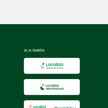
VEJA TAMBÉM:
na
a
essoa