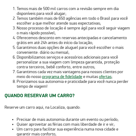
Temos
mais de 500 mil carros
com a revisão sempre em dia
disponíveis para você alugar;
Temos também
mais de 650 agências em todo o Brasil
para você
escolher a que melhor atende suas expectativas;
Nosso
processo de locação é sempre ágil
para você seguir viagem
o mais rápido possível;
Oferecemos
desconto em reservas antecipadas e cancelamento
grátis
em até 24h antes do início da locação;
Garantimos duas opções de aluguel para você escolher o mais
conveniente:
diário ou mensal
;
Disponibilizamos serviços e acessórios adicionais para você
personalizar a sua viagem com
limpeza garantida, proteção
contra terceiros, bebê conforto
, entre outros;
Garantimos cada vez
mais vantagens
para nossos clientes por
meio do nosso
programa de fidelidade
e muitas
ofertas
;
Priorizamos sua
autonomia e praticidade
para você nunca perder
tempo de viagem!
QUANDO RESERVAR UM CARRO?
Reserve um carro aqui, na Localiza, quando:
Precisar de mais autonomia durante um evento ou período;
Quiser aproveitar as férias com mais liberdade de ir e vir;
Um carro para facilitar sua experiência numa nova cidade e
garantir mais conforto;