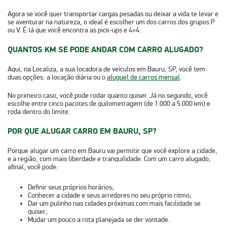
Agora se você quer transportar
cargas pesadas ou deixar a vida te levar e
se aventurar na natureza
, o ideal é escolher um dos carros dos grupos P
ou V. É lá que você encontra as pick-ups e 4×4.
QUANTOS KM SE PODE ANDAR COM CARRO ALUGADO?
Aqui, na Localiza, a sua
locadora de veículos em Bauru, SP
, você tem
duas opções: a locação diária ou o
aluguel de carros mensal
.
No primeiro caso, você pode rodar quanto quiser. Já no segundo, você
escolhe entre cinco pacotes de quilometragem (de 1.000 a 5.000 km) e
roda dentro do limite.
POR QUE ALUGAR CARRO EM BAURU, SP?
Porque alugar um carro em Bauru vai permitir que você
explore a cidade,
e a região, com mais liberdade e tranquilidade
. Com um carro alugado,
afinal, você pode:
Definir seus próprios horários;
Conhecer a cidade e seus arredores no seu próprio ritmo;
Dar um pulinho nas cidades próximas com mais facilidade se
quiser;
Mudar um pouco a rota planejada se der vontade.