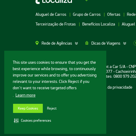
Aluguel de Carros
Grupo de Carros
Ofertas
Rede
Terceirização de Frotas
Benefícios Localiza
Aluguel
Rede de Agências
Dicas de Viagens
Aluguel de Carros SP
Aluguel de Carros M
This site uses cookies to ensure that you get the
Informações ao consumidor: Localiza Rent a Car S/A - CN
best experience while browsing, to continuously
Aluguel de Carros Porto Alegre
Aluguel de Carros G
Sede: Avenida Bernardo Vasconcelos, n° 377 - Cachoeirinh
improve our services and to offer you advertising
Central de Reservas e Assistência a Clientes: 0800 979 20
Aluguel de Carros RJ
Aluguel de Carros G
relevant to your interests. Click Reject if you
Mapa do site
Termos de uso
Portal da privacidade
don't want to receive targeted offers
Aluguel de Carros BH
Aluguel de Carros N
.
Learn more
© Localiza - Todos direitos reservados
Aluguel de Carros Porto
Aluguel de Carros R
v.20.44.1
Seguro
Aluguel de Carros 
Keep Cookies
Reject
Configurações de cookies
Aluguel de Carros Cuiabá
Cookies preferences