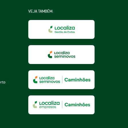
VEJA TAMBÉM:
na
a
essoa
erto
za