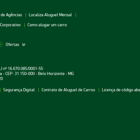
 de Agências
Localiza Aluguel Mensal
 Corporativo
Como alugar um carro
Ofertas
aceio
Aluguel de Carros Vitória
Aluguel de Carros Londri
PJ nº 16.670.085/0001-55
oiânia
Aluguel de Carros Salvador
Aluguel de Carros Teresin
a - CEP: 31.150-000 - Belo Horizonte - MG
20
uarulhos
Aluguel de Carros Curitiba
Aluguel de Carros João P
Segurança Digital
Contrato de Aluguel de Carros
Licença de código ab
atal
Aluguel de Carros Aracaju
Aluguel de Carros
Florianópolis
ecife
Aluguel de Carros Brasília
Aluguel de Carros Fortale
Belém