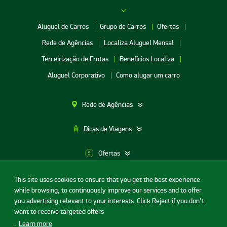
Aluguel de Carros
Grupo de Carros
Ofertas
Rede de Agências
Localiza Aluguel Mensal
Terceirização de Frotas
Benefícios Localiza
Aluguel Corporativo
Como alugar um carro
Rede de Agências
Dicas de Viagens
Ofertas
This site uses cookies to ensure that you get the best experience
Aluguel de Carros SP
while browsing, to continuously improve our services and to offer
Termos de uso
Portal da privacidade
Segurança Digital
Aluguel de Carros Porto Alegre
you advertising relevant to your interests. Click Reject if you don't
Contrato de Aluguel de Carros
Licença de código aberto
want to receive targeted offers
Aluguel de Carros RJ
© Localiza - Todos direitos reservados
.
Learn more