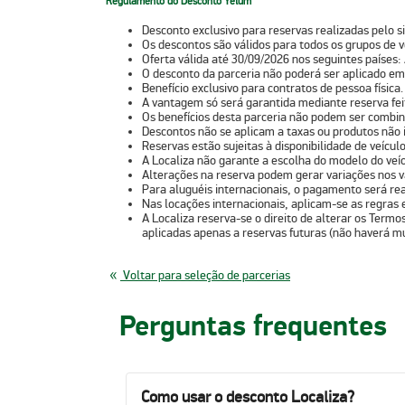
Regulamento do Desconto Yelum
Desconto exclusivo para reservas realizadas pelo si
Os descontos são válidos para todos os grupos de v
Oferta válida até
30/09/2026
nos seguintes países:
O desconto da parceria não poderá ser aplicado em
Benefício exclusivo para contratos de pessoa física.
A vantagem só será garantida mediante reserva feit
Os benefícios desta parceria não podem ser combin
Descontos não se aplicam a taxas ou produtos não i
Reservas estão sujeitas à disponibilidade de veícul
A Localiza não garante a escolha do modelo do veícu
Alterações na reserva podem gerar variações nos v
Para aluguéis internacionais, o pagamento será rea
Nas locações internacionais, aplicam-se as regras e
A Localiza reserva-se o direito de alterar os Term
aplicadas apenas a reservas futuras (não haverá mu
Voltar para seleção de parcerias
Perguntas frequentes
Como usar o desconto Localiza?