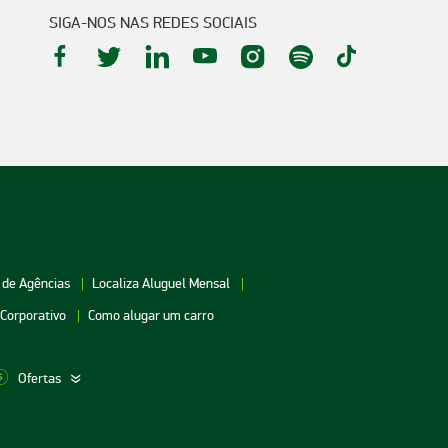
SIGA-NOS NAS REDES SOCIAIS
 de Agências
Localiza Aluguel Mensal
 Corporativo
Como alugar um carro
Ofertas
aceio
Aluguel de Carros Vitória
Aluguel de Carros Londri