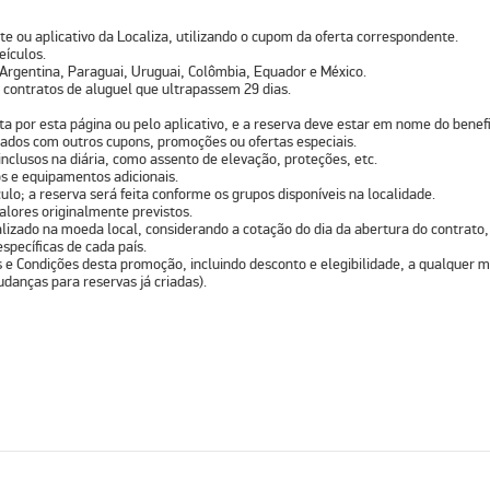
te ou aplicativo da Localiza, utilizando o cupom da oferta correspondente.
eículos.
Argentina, Paraguai, Uruguai, Colômbia, Equador e México.
 contratos de aluguel que ultrapassem 29 dias.
a por esta página ou pelo aplicativo, e a reserva deve estar em nome do benefic
ados com outros cupons, promoções ou ofertas especiais.
nclusos na diária, como assento de elevação, proteções, etc.
os e equipamentos adicionais.
lo; a reserva será feita conforme os grupos disponíveis na localidade.
alores originalmente previstos.
lizado na moeda local, considerando a cotação do dia da abertura do contrato, 
specíficas de cada país.
os e Condições desta promoção, incluindo desconto e elegibilidade, a qualquer m
danças para reservas já criadas).