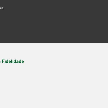
iza
a Fidelidade