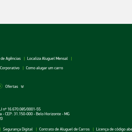
 de Agências
Localiza Aluguel Mensal
 Corporativo
Como alugar um carro
Ofertas
aceio
Aluguel de Carros Vitória
Aluguel de Carros Londri
PJ nº 16.670.085/0001-55
oiânia
Aluguel de Carros Salvador
Aluguel de Carros Teresin
a - CEP: 31.150-000 - Belo Horizonte - MG
20
uarulhos
Aluguel de Carros Curitiba
Aluguel de Carros João P
Segurança Digital
Contrato de Aluguel de Carros
Licença de código ab
atal
Aluguel de Carros Aracaju
Aluguel de Carros