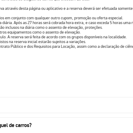
va através desta página ou aplicativo e a reserva deverá ser efetuada somente
ados em conjunto com qualquer outro cupom, promoção ou oferta especial.
na diária. Após as 27 horas será cobrada hora extra, e caso exceda 5 horas uma n
ão inclusos na diária como o assento de elevação, proteções.
outros equipamentos como o assento de elevação.
lo. A reserva será feita de acordo com os grupos disponíveis na localidade.
stos na reserva inicial estarão sujeitos a variações.
ntrato Público e dos Requisitos para Locação, assim como a declaração de ciênc
uel de carros?