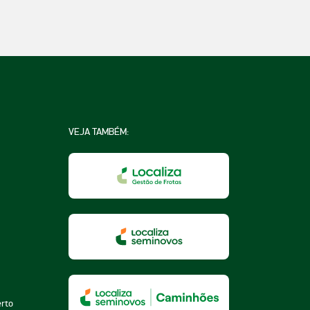
VEJA TAMBÉM:
na
a
essoa
erto