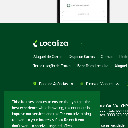
Aluguel de Carros
Grupo de Carros
Ofertas
Rede
Terceirização de Frotas
Benefícios Localiza
Aluguel
Rede de Agências
Dicas de Viagens
Aluguel de Carros SP
Aluguel de Carros M
This site uses cookies to ensure that you get the
Informações ao consumidor: Localiza Rent a Car S/A - CN
best experience while browsing, to continuously
Aluguel de Carros Porto Alegre
Aluguel de Carros G
Sede: Avenida Bernardo Vasconcelos, n° 377 - Cachoeirinh
improve our services and to offer you advertising
Central de Reservas e Assistência a Clientes: 0800 979 20
Aluguel de Carros RJ
Aluguel de Carros G
relevant to your interests. Click Reject if you
Mapa do site
Termos de uso
Portal da privacidade
don't want to receive targeted offers
Aluguel de Carros BH
Aluguel de Carros N