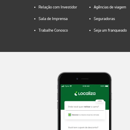
Relação com Investidor
Agências de viagem
Sala de Imprensa
Seguradoras
Trabalhe Conosco
Seja um franqueado