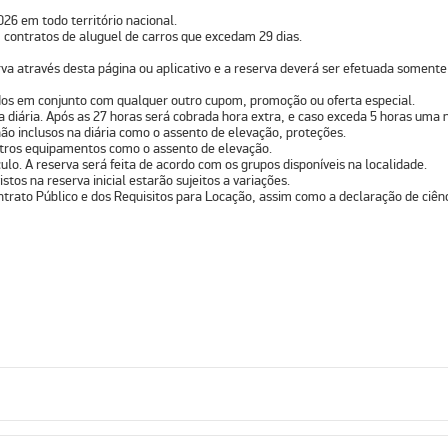
026 em todo território nacional.
 contratos de aluguel de carros que excedam 29 dias.
va através desta página ou aplicativo e a reserva deverá ser efetuada somente
ados em conjunto com qualquer outro cupom, promoção ou oferta especial.
na diária. Após as 27 horas será cobrada hora extra, e caso exceda 5 horas uma n
ão inclusos na diária como o assento de elevação, proteções.
outros equipamentos como o assento de elevação.
lo. A reserva será feita de acordo com os grupos disponíveis na localidade.
stos na reserva inicial estarão sujeitos a variações.
ntrato Público e dos Requisitos para Locação, assim como a declaração de ciênc