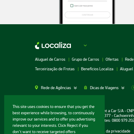
Aluguel de Carros
Grupo de Carros
Ofertas
Rede
Terceirização de Frotas
Benefícios Localiza
Aluguel
Rede de Agências
Dicas de Viagens
Aluguel de Carros SP
Aluguel de Carros M
This site uses cookies to ensure that you get the
Informações ao consumidor: Localiza Rent a Car S/A - CN
best experience while browsing, to continuously
Aluguel de Carros Porto Alegre
Aluguel de Carros G
Sede: Avenida Bernardo Vasconcelos, n° 377 - Cachoeirinh
improve our services and to offer you advertising
Central de Reservas e Assistência a Clientes: 0800 979 20
Aluguel de Carros RJ
Aluguel de Carros G
relevant to your interests. Click Reject if you
Mapa do site
Termos de uso
Portal da privacidade
don't want to receive targeted offers
Aluguel de Carros BH
Aluguel de Carros N