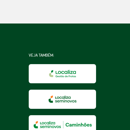
VEJA TAMBÉM:
na
a
essoa