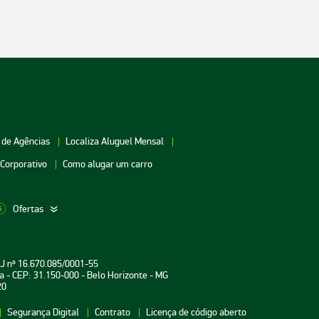
 de Agências
Localiza Aluguel Mensal
 Corporativo
Como alugar um carro
Ofertas
aceio
Aluguel de Carros Vitória
Aluguel de Carros Londri
PJ nº 16.670.085/0001-55
oiânia
Aluguel de Carros Salvador
Aluguel de Carros Teresin
a - CEP: 31.150-000 - Belo Horizonte - MG
20
uarulhos
Aluguel de Carros Curitiba
Aluguel de Carros João P
Segurança Digital
Contrato
Licença de código aberto
atal
Aluguel de Carros Aracaju
Aluguel de Carros