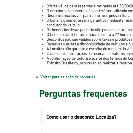
Oferta válida para reservas e retiradas até 30/09/2
O desconto da parceria não poderá ser utilizado em
Descontos exclusivos para contratos pessoa física.
O benefício somente será garantido mediante reser
condutor do veículo.
Os benefícios desta parceria não podem ser utiliz
O benefício de 3 horas a mais se limita a 27 horas 
Descontos não são válidos sobre taxas e produtos n
Reservas sujeitas a disponibilidade de veículos e 
A Localiza não garante a escolha do modelo do veícu
Caso solicite alterações de reserva, os valores previ
A confirmação de leitura e aceite dos termos do Co
Trânsito Brasileiro, ocorrerão ao realizar a reserva.
Voltar para seleção de parcerias
Perguntas frequentes
Como usar o desconto Localiza?