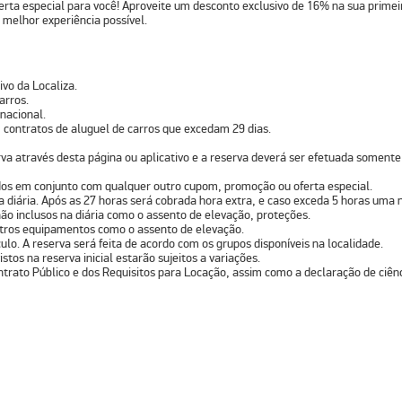
erta especial para você! Aproveite um
desconto exclusivo de 16% na sua primei
 melhor experiência possível.
ivo da Localiza.
arros.
 nacional.
 contratos de aluguel de carros que excedam 29 dias.
va através desta página ou aplicativo e a reserva deverá ser efetuada somente
ados em conjunto com qualquer outro cupom, promoção ou oferta especial.
na diária. Após as 27 horas será cobrada hora extra, e caso exceda 5 horas uma n
ão inclusos na diária como o assento de elevação, proteções.
outros equipamentos como o assento de elevação.
lo. A reserva será feita de acordo com os grupos disponíveis na localidade.
stos na reserva inicial estarão sujeitos a variações.
ntrato Público e dos Requisitos para Locação, assim como a declaração de ciênc