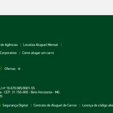
 de Agências
Localiza Aluguel Mensal
 Corporativo
Como alugar um carro
Ofertas
aceio
Aluguel de Carros Vitória
Aluguel de Carros Londri
PJ nº 16.670.085/0001-55
oiânia
Aluguel de Carros Salvador
Aluguel de Carros Teresin
a - CEP: 31.150-000 - Belo Horizonte - MG
20
uarulhos
Aluguel de Carros Curitiba
Aluguel de Carros João P
Segurança Digital
Contrato de Aluguel de Carros
Licença de código ab
atal
Aluguel de Carros Aracaju
Aluguel de Carros
Florianópolis