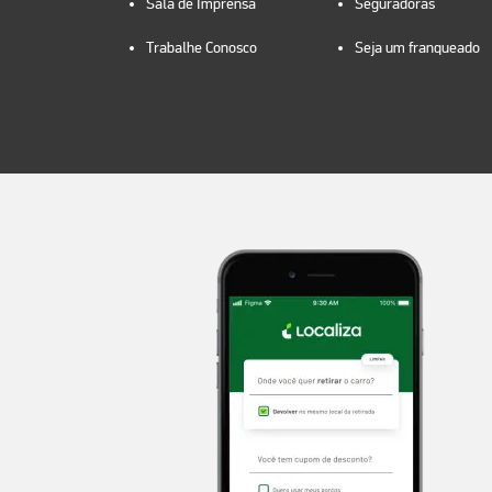
Sala de Imprensa
Seguradoras
Trabalhe Conosco
Seja um franqueado