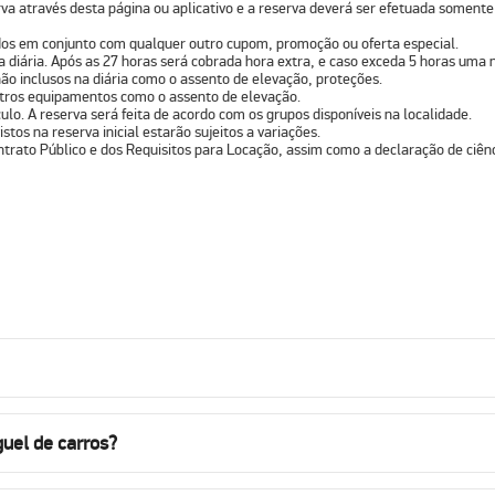
va através desta página ou aplicativo e a reserva deverá ser efetuada somente
ados em conjunto com qualquer outro cupom, promoção ou oferta especial.
na diária. Após as 27 horas será cobrada hora extra, e caso exceda 5 horas uma n
ão inclusos na diária como o assento de elevação, proteções.
outros equipamentos como o assento de elevação.
lo. A reserva será feita de acordo com os grupos disponíveis na localidade.
stos na reserva inicial estarão sujeitos a variações.
ntrato Público e dos Requisitos para Locação, assim como a declaração de ciênc
uel de carros?