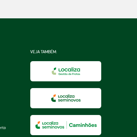
VEJA TAMBÉM:
na
a
essoa
erto