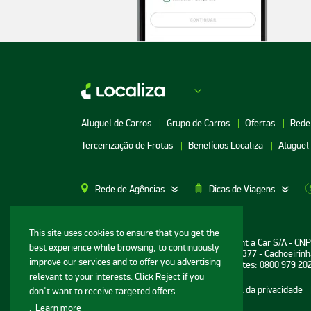
Aluguel de Carros
Grupo de Carros
Ofertas
Rede
Terceirização de Frotas
Benefícios Localiza
Aluguel
Rede de Agências
Dicas de Viagens
Aluguel de Carros SP
Aluguel de Carros M
This site uses cookies to ensure that you get the
Informações ao consumidor: Localiza Rent a Car S/A - CN
best experience while browsing, to continuously
Aluguel de Carros Porto Alegre
Aluguel de Carros G
Sede: Avenida Bernardo Vasconcelos, n° 377 - Cachoeirinh
improve our services and to offer you advertising
Central de Reservas e Assistência a Clientes: 0800 979 20
Aluguel de Carros RJ
Aluguel de Carros G
relevant to your interests. Click Reject if you
Mapa do site
Termos de uso
Portal da privacidade
don't want to receive targeted offers
Aluguel de Carros BH
Aluguel de Carros N
.
Learn more
© Localiza - Todos direitos reservados