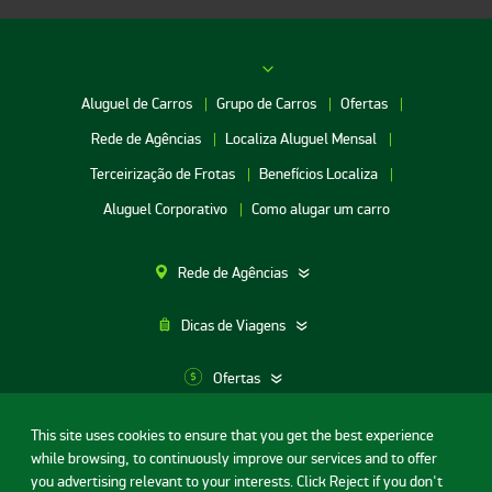
Aluguel de Carros
Grupo de Carros
Ofertas
Rede de Agências
Localiza Aluguel Mensal
Terceirização de Frotas
Benefícios Localiza
Aluguel Corporativo
Como alugar um carro
Rede de Agências
Dicas de Viagens
Ofertas
This site uses cookies to ensure that you get the best experience
Aluguel de Carros SP
while browsing, to continuously improve our services and to offer
Termos de uso
Portal da privacidade
Segurança Digital
Aluguel de Carros Porto Alegre
you advertising relevant to your interests. Click Reject if you don't
Contrato de Aluguel de Carros
Licença de código aberto