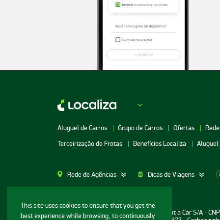
Aluguel de Carros
Grupo de Carros
Ofertas
Rede
Terceirização de Frotas
Benefícios Localiza
Aluguel
Rede de Agências
Dicas de Viagens
Aluguel de Carros SP
Aluguel de Carros M
This site uses cookies to ensure that you get the
Informações ao consumidor: Localiza Rent a Car S/A - CN
best experience while browsing, to continuously
Aluguel de Carros Porto Alegre
Aluguel de Carros G