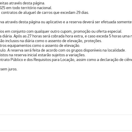
eitas através desta página.
025 em todo território nacional.
 contratos de aluguel de carros que excedam 29 dias.
va através desta página ou aplicativo e a reserva deverá ser efetuada somente
ados em conjunto com qualquer outro cupom, promoção ou oferta especial.
na diária. Após as 27 horas será cobrada hora extra, e caso exceda 5 horas uma n
ão inclusos na diária como o assento de elevação, proteções.
outros equipamentos como o assento de elevação.
lo. A reserva será feita de acordo com os grupos disponíveis na localidade.
stos na reserva inicial estarão sujeitos a variações.
ntrato Público e dos Requisitos para Locação, assim como a declaração de ciênc
sem juros.