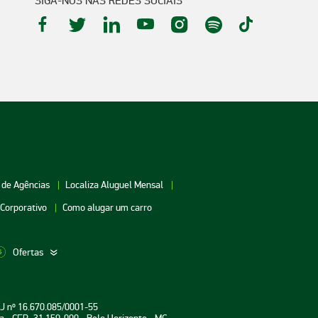
SIGA-NOS NAS REDES SOCIAIS
 de Agências
Localiza Aluguel Mensal
 Corporativo
Como alugar um carro
Ofertas
aceio
Aluguel de Carros Vitória
Aluguel de Carros Londri
PJ nº 16.670.085/0001-55
oiânia
Aluguel de Carros Salvador
Aluguel de Carros Teresin