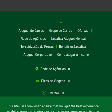
Aluguel de Carros
Grupo de Carros
Ofertas
Rede de Agências
Localiza Aluguel Mensal
Terceirização de Frotas
Benefícios Localiza
Aluguel Corporativo
Como alugar um carro
Rede de Agências
Dicas de Viagens
Ofertas
This site uses cookies to ensure that you get the best experience
Aluguel de Carros SP
while browsing, to continuously improve our services and to offer