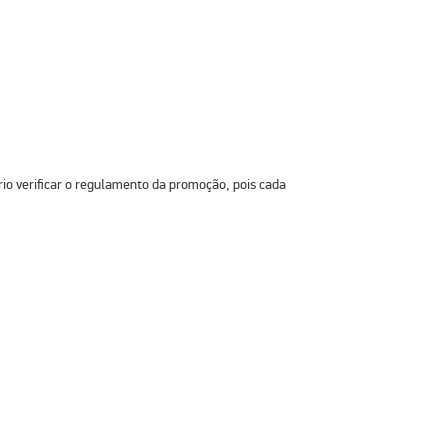
rio
verificar o regulamento da promoção,
pois cada