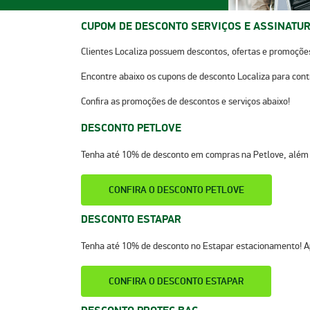
CUPOM DE DESCONTO SERVIÇOS E ASSINATUR
Clientes Localiza possuem descontos, ofertas e promoçõe
Encontre abaixo os
cupons de desconto Localiza
para contr
Confira as promoções de descontos e serviços abaixo!
DESCONTO PETLOVE
Tenha até
10% de desconto em compras na Petlove, além d
CONFIRA O DESCONTO PETLOVE
DESCONTO ESTAPAR
Tenha até
10% de desconto no Estapar estacionamento!
Ap
CONFIRA O DESCONTO ESTAPAR