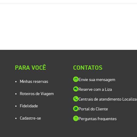
PARA VOCÊ
CONTATOS
Envie sua mensagem
Minhas reservas
Reserve com a Liza
Roteiros de Viagem
Centrais de atendimento Localiza
Fidelidade
Portal do Cliente
Cadastre-se
Perguntas frequentes