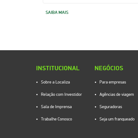
SAIBA MAIS
INSTITUCIONAL
NEGÓCIOS
Sobre a Localiza
Para empresas
Relação com Investidor
Agências de viagem
Sala de Imprensa
Seguradoras
Trabalhe Conosco
Seja um franqueado