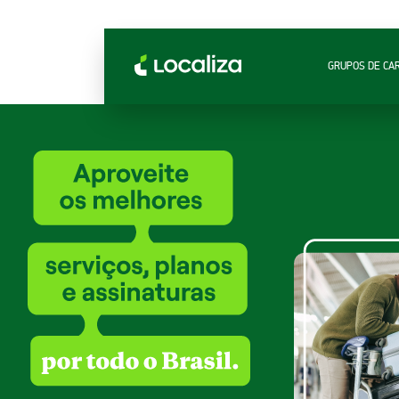
LOCALIZA ALUGUEL DE CARROS | LOCALIZA
GRUPOS DE CA