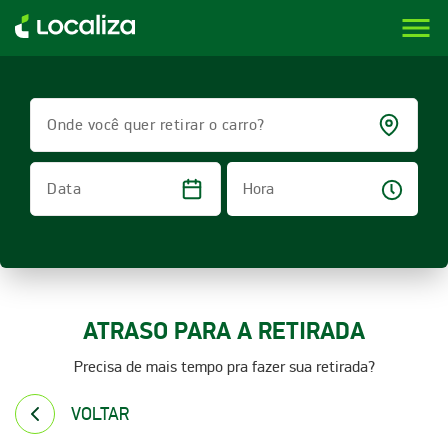
menu
LOCALIZA ALUGUEL DE CARROS | LOCALIZA
Onde você quer retirar o carro?
Hora
Data
ATRASO PARA A RETIRADA
Precisa de mais tempo pra fazer sua retirada?
VOLTAR