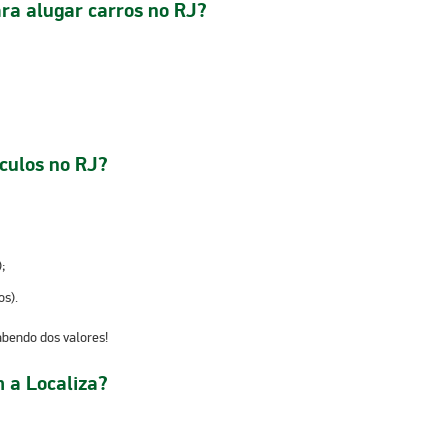
ara alugar carros no RJ?
ículos no RJ?
);
os).
sabendo dos valores!
 a Localiza?