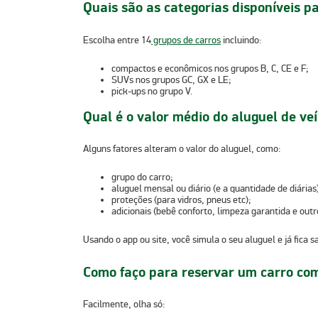
Quais são as categorias disponíveis p
Escolha entre 14
grupos de carros
incluindo:
compactos e econômicos nos grupos B, C, CE e F;
SUVs nos grupos GC, GX e LE;
pick-ups no grupo V.
Qual é o valor médio do aluguel de ve
Alguns fatores alteram o valor do aluguel, como:
grupo do carro;
aluguel mensal ou diário (e a quantidade de diárias
proteções (para vidros, pneus etc);
adicionais (bebê conforto, limpeza garantida e outr
Usando o app ou site, você simula o seu aluguel e já fica 
Como faço para reservar um carro com
Facilmente, olha só: