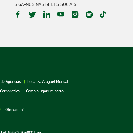
SIGA-NOS NAS REDES SOCIAIS
 de Agências
Localiza Aluguel Mensal
 Corporativo
Como alugar um carro
Ofertas
aceio
Aluguel de Carros Vitória
Aluguel de Carros Londri
PJ nº 16.670.085/0001-55