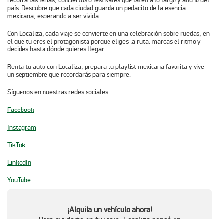
recorra las ferias, conciertos o festivales que laten a lo largo y ancho del
país. Descubre que cada ciudad guarda un pedacito de la esencia
mexicana, esperando a ser vivida.
Con
Localiza
, cada viaje se convierte en una celebración sobre ruedas, en
el que tu eres el protagonista porque eliges la ruta, marcas el ritmo y
decides hasta dónde quieres llegar.
Renta tu auto con Localiza, prepara tu playlist mexicana favorita y vive
un septiembre que recordarás para siempre.
Síguenos en nuestras redes sociales
Facebook
Instagram
TikTok
LinkedIn
YouTube
¡Alquila un vehículo ahora!