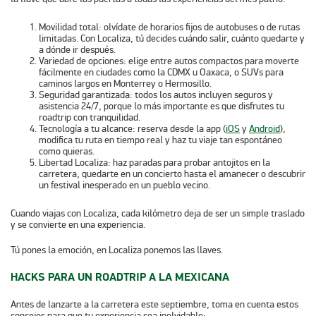
Movilidad total
: olvídate de horarios fijos de autobuses o de rutas
limitadas. Con Localiza, tú decides cuándo salir, cuánto quedarte y
a dónde ir después.
Variedad de opciones
: elige entre autos compactos para moverte
fácilmente en ciudades como la CDMX u Oaxaca, o SUVs para
caminos largos en Monterrey o Hermosillo.
Seguridad garantizada
: todos los autos incluyen seguros y
asistencia 24/7, porque lo más importante es que disfrutes tu
roadtrip con tranquilidad.
Tecnología a tu alcance
: reserva desde la app (
iOS
y
Android
),
modifica tu ruta en tiempo real y haz tu viaje tan espontáneo
como quieras.
Libertad Localiza
: haz paradas para probar antojitos en la
carretera, quedarte en un concierto hasta el amanecer o descubrir
un festival inesperado en un pueblo vecino.
Cuando viajas con Localiza, cada kilómetro deja de ser un simple traslado
y se convierte en una experiencia.
Tú pones la emoción, en Localiza ponemos las llaves.
HACKS PARA UN ROADTRIP A LA MEXICANA
Antes de lanzarte a la carretera este septiembre, toma en cuenta estos
consejos para que tu experiencia sea inolvidable: