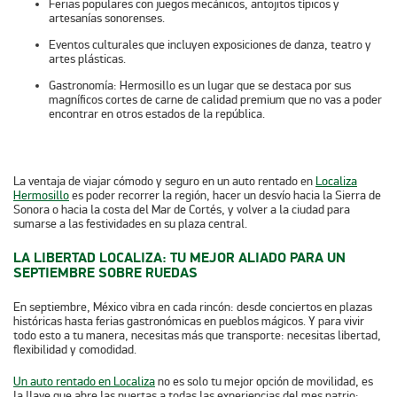
Ferias populares
con juegos mecánicos, antojitos típicos y
artesanías sonorenses.
Eventos culturales
que incluyen exposiciones de danza, teatro y
artes plásticas.
Gastronomía:
Hermosillo es un lugar que se destaca por sus
magníficos cortes de carne de calidad premium que no vas a poder
encontrar en otros estados de la república.
La ventaja de viajar cómodo y seguro en un auto rentado en
Localiza
Hermosillo
es poder recorrer la región, hacer un desvío hacia la Sierra de
Sonora o hacia la costa del Mar de Cortés, y volver a la ciudad para
sumarse a las festividades en su plaza central.
LA LIBERTAD LOCALIZA: TU MEJOR ALIADO PARA UN
SEPTIEMBRE SOBRE RUEDAS
En septiembre, México vibra en cada rincón: desde conciertos en plazas
históricas hasta ferias gastronómicas en pueblos mágicos. Y para vivir
todo esto a tu manera, necesitas más que transporte: necesitas
libertad,
flexibilidad y comodidad
.
Un auto rentado en
Localiza
no es solo tu mejor opción de movilidad, es
la llave que abre las puertas a todas las experiencias del mes patrio: