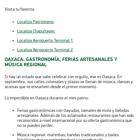
Visita tu favorita:
Localiza Patriotismo
.
Localiza Chapultepec
.
Localiza Aeropuerto Terminal 1
.
Localiza Aeropuerto Terminal 2
.
OAXACA: GASTRONOMÍA, FERIAS ARTESANALES Y
MÚSICA REGIONAL
Si hay un estado que sabe celebrar con orgullo, ese es Oaxaca. En
septiembre, sus calles coloniales y plazas se llenan de música, danzas y
aromas que te envuelven desde el primer momento.
Lo imperdible en Oaxaca durante el mes patrio:
Ferias gastronómicas
con tlayudas, tamales de mole y bebidas
artesanales. Además de los aclamados restaurantes que han sido
reconocidos a nivel internacional por su oferta gastronómica que
no te puedes perder.
Música regional
: marimbas, bandas tradicionales y bailes
folclóricos que se extienden hasta la madrugada.