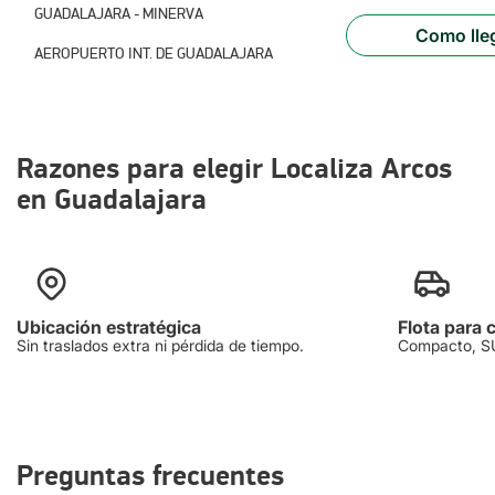
GUADALAJARA - MINERVA
Aeropuerto Internacional de Guadalajara.
Como lle
AEROPUERTO INT. DE GUADALAJARA
Razones para elegir Localiza Arcos
en Guadalajara
Ubicación estratégica
Flota para 
Sin traslados extra ni pérdida de tiempo.
Compacto, SUV
Preguntas frecuentes