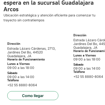
espera en la sucursal Guadalajara
Tips de Viaje
Arcos
Resolvemos tus dudas sobre cómo rentar un auto en
Ubicación estratégica y atención eficiente para comenzar tu
Guadalajara
trayecto sin contratiempos
¿Qué documentos necesito para rentar un auto?
Identificación oficial, licencia de conducir vigente y tarjeta de
GUADALAJARA - ARCOS
Dirección
crédito.
Estrada Lázaro Cárd
¿La renta incluye seguro básico?
Dirección
Jardines Del Bo
, 44
Sí, incluye cobertura básica con opción de agregar protecciones
Guadalajara
, JA
adicionales.
Estrada Lázaro Cárdenas, 2713,
Horario de Funcionami
¿Puedo devolver el auto en otra sucursal?
Jardines Del Bo
, 44520
Sí (con un cargo adicional), consulta disponibilidad y condiciones
Lunes a Viernes
Guadalajara
, JA
al momento de tu reserva.
09:00 a las 18:00
Horario de Funcionamiento
¿Se solicita comprobante de domicilio si vivo en Guadalajara?
Lunes a Viernes
Sábado
En algunos casos y dependiendo del vehículo, puede ser
09:00 a las 18:00
09:00 a las 14:00
requerido.
Teléfono
Sábado
+52 55 8880-8064
09:00 a las 14:00
Teléfono
No te olvides de visitar nuestras demás sucursales
+52 55 8880-8064
Localiza en Guadalajara para tus futuros viajes:
Como llegar
Guadalajara Fiesta Americana Minerva.