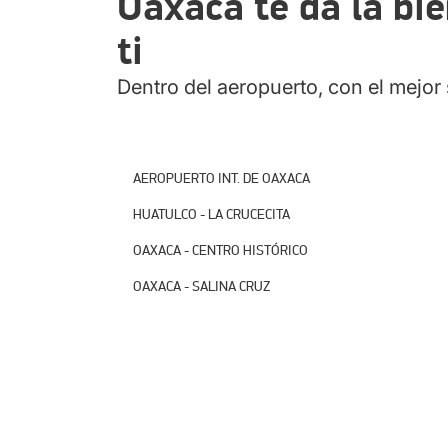
Oaxaca te da la bie
No te olvides de visitar nuestras demás s
tus futuros viajes:
ti
Aeropuerto Internacional de Huatulco
Oaxaca Centro.
Dentro del aeropuerto, con el mejor 
AEROPUERTO INT. DE HUATULCO
AEROPUERTO INT. DE OAXACA
HUATULCO - LA CRUCECITA
OAXACA - CENTRO HISTÓRICO
OAXACA - SALINA CRUZ