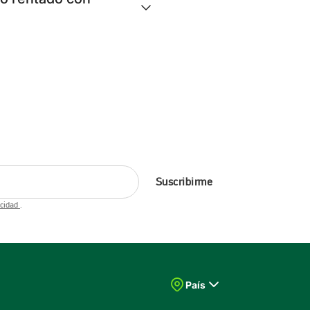
Suscribirme
acidad
.
País