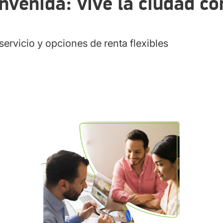
nvenida: vive la ciudad co
ucursales Localiza en Oaxaca para
servicio y opciones de renta flexibles