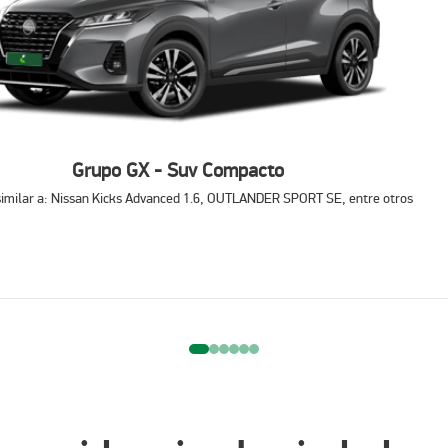
o ideal en nuestra plataforma.
do y seguro.
 viaje en Oaxaca con total libertad!
gares más emblemáticos de Oaxaca:
Grupo GX - Suv Compacto
llena de historia.
idad con una rica oferta cultural y
similar a: Nissan Kicks Advanced 1.6, OUTLANDER SPORT SE, entre otros
ficadas y vistas espectaculares.
ca
rédito.
mayor tranquilidad.
e reservar.