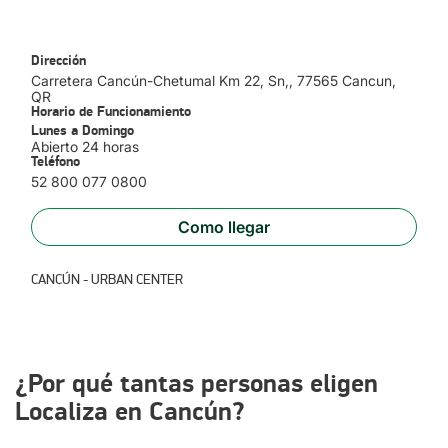
Mérida, San José del Cabo, Monterrey, Oaxaca y Villahermosa,
AEROPUERTO INT. DE CANCÚN
Veracruz, La Paz
Para encontrar la agencia más cercana a tu destino,
visita
nuestra página de red de agencia
y selecciona la ciudad y el
Dirección
aeropuerto donde quieres recoger y devolver el coche. Así
Carretera Cancún-Chetumal Km 22, Sn,
, 77565
Cancun
,
podrás disfrutar de México con la comodidad y la seguridad
QR
que te brinda Localiza.
Horario de Funcionamiento
Lunes a Domingo
Abierto 24 horas
Teléfono
52 800 077 0800
Como llegar
CANCÚN - URBAN CENTER
¿Por qué tantas personas eligen
Localiza en Cancún?