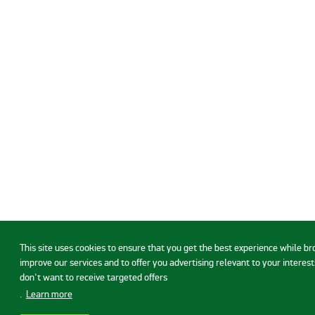
This site uses cookies to ensure that you get the best experience while b
improve our services and to offer you advertising relevant to your interests
don't want to receive targeted offers
.
Learn more