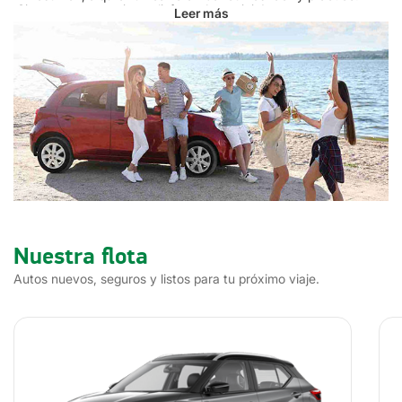
¡Sigue estos consejos y disfruta de tu viaje!
Leer más
¿Cómo alquilar un auto en México desde el extranjero?
Si quieres alquilar un carro en México desde otro país, debes
tener en cuenta los siguientes requisitos:
Tener una licencia de conducir vigente
Tener un documento de identificación oficial con foto.
Tener una tarjeta de crédito vigente a nombre del titular.
Ser mayor de 25 años.
Los conductores menores de 25 años también pueden alquilar,
pero con tarifa especial.
Si eres turista, México no te pide el Permiso Internacional para
Conducir (PIC), solo necesitas una licencia de conducir vigente
emitida por el Gobierno de tu país de origen.
Nuestra flota
El proceso para alquilar un coche es muy sencillo:
Autos nuevos, seguros y listos para tu próximo viaje.
Accede al
sitio web de la empresa
, como el de Localiza, e indica
el lugar, fecha y hora en la cual vas a recoger el coche.
Indicar el lugar, fecha y hora de devolución.
Haz clic en “Siguiente”.
¡Selecciona la categoría del coche, la mejor tarifa y adicionales
para tu viaje y listo!
Así de fácil es alquilar un coche en México desde el exterior.
¡Disfruta de tu viaje!