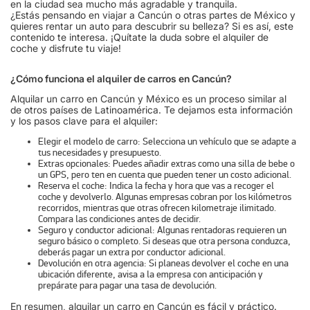
en la ciudad sea mucho más agradable y tranquila.
¿Estás pensando en viajar a Cancún o otras partes de México y
quieres rentar un auto para descubrir su belleza? Si es así, este
contenido te interesa. ¡Quítate la duda sobre el alquiler de
coche y disfrute tu viaje!
¿Cómo funciona el alquiler de carros en Cancún?
Alquilar un carro en Cancún y México es un proceso similar al
de otros países de Latinoamérica. Te dejamos esta información
y los pasos clave para el alquiler:
Elegir el modelo de carro:
Selecciona un vehículo que se adapte a
tus necesidades y presupuesto.
Extras opcionales:
Puedes añadir extras como una silla de bebe o
un GPS, pero ten en cuenta que pueden tener un costo adicional.
Reserva el coche:
Indica la fecha y hora que vas a recoger el
coche y devolverlo. Algunas empresas cobran por los kilómetros
recorridos, mientras que otras ofrecen kilometraje ilimitado.
Compara las condiciones antes de decidir.
Seguro y conductor adicional:
Algunas rentadoras requieren un
seguro básico o completo. Si deseas que otra persona conduzca,
deberás pagar un extra por conductor adicional.
Devolución en otra agencia:
Si planeas devolver el coche en una
ubicación diferente, avisa a la empresa con anticipación y
prepárate para pagar una tasa de devolución.
En resumen, alquilar un carro en Cancún es fácil y práctico.