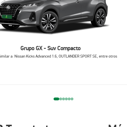
 de nuestras sucursales dentro del mismo
Grupo GX - Suv Compacto
o sitio web.
similar a: Nissan Kicks Advanced 1.6, OUTLANDER SPORT SE, entre otros
mplicaciones
aliza Rent a Car
ente por los principales puntos de
 gastronomía tradicional.
cia.
pueblos mágicos cercanos.