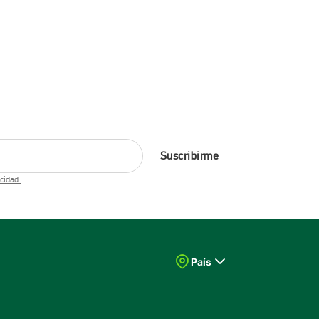
Suscribirme
acidad
.
País