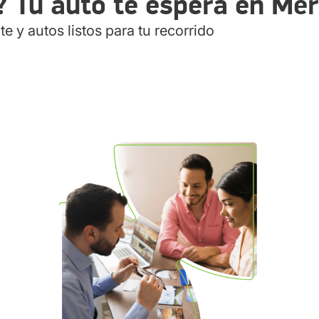
? Tu auto te espera en Mér
e y autos listos para tu recorrido
tos en Mérida
de Mérida?
rbanos y uso diario.
 y turistas?
jo como de placer.
io?
ente a la sucursal.
o?
ún las condiciones de tu contrato.
cursales Localiza en Mérida para