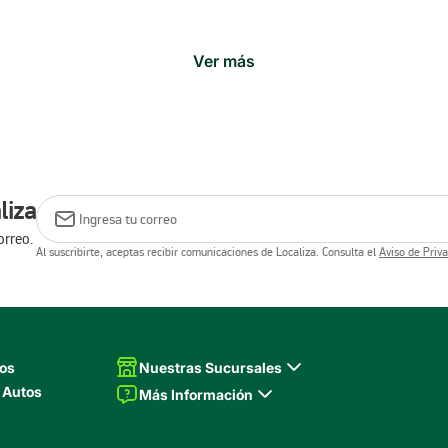
Ver más
liza
orreo.
Al suscribirte, aceptas recibir comunicaciones de Localiza. Consulta el
Aviso de Priv
tos
Nuestras Sucursales
 Autos
Más Información