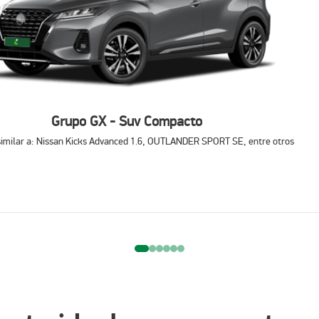
o que mejor se adapte a tus necesidades.
s minutos.
 viaje!
tismo
Grupo GX - Suv Compacto
ente a los puntos más interesantes de la
similar a: Nissan Kicks Advanced 1.6, OUTLANDER SPORT SE, entre otros
ral y gastronómica.
paseo al aire libre.
ara una experiencia completa.
crédito y si vives en CDMX necesitamos