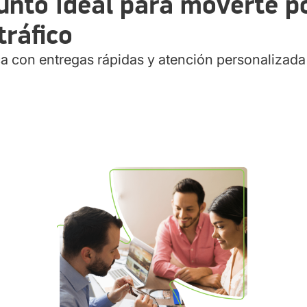
unto ideal para moverte po
rva.
tráfico
as para tu comodidad.
ca con entregas rápidas y atención personalizada
ucursales Localiza en CDMX para