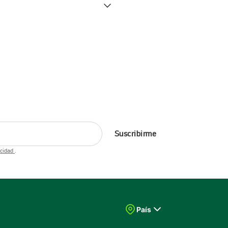
Suscribirme
acidad
.
País