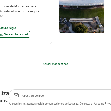
s zonas de Monterrey para
 tu vehículo de forma segura
026
ultura regia
Viva en la ciudad
Cargar más destinos
liza
orreo.
Al suscribirte, aceptas recibir comunicaciones de Localiza. Consulta el
Aviso de Priv