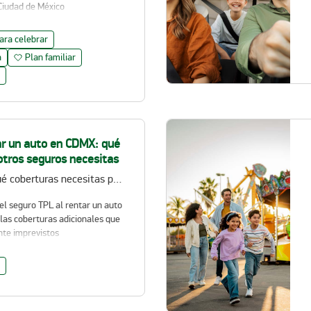
 Ciudad de México
ara celebrar
a
Plan familiar
ar un auto en CDMX: qué
otros seguros necesitas
Qué es el TPL y qué coberturas necesitas para manejar con tranquilidad
el seguro TPL al rentar un auto
las coberturas adicionales que
nte imprevistos