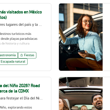
más visitados en México
los)
Descubre los mejores lugares del país y la mejor forma de recorrerlos.
destinos turísticos más
 desde playas paradisíacas
 de historia y cultura
astronomía
Fiestas
Escapada natural
ía del Niño 2026? Road
cerca de la CDMX
Recorre la CDMX para festejar el Día del Niño 2026
 Niño, explorando estos