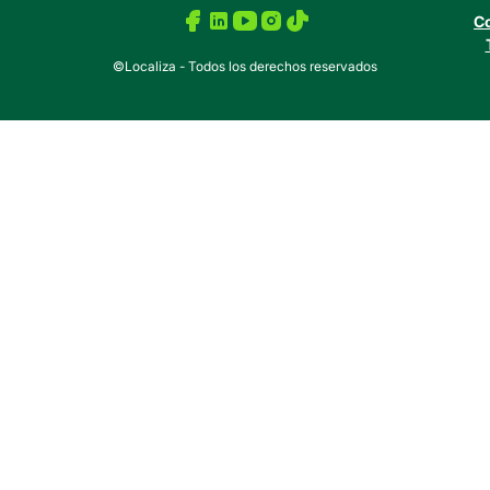
Co
©Localiza - Todos los derechos reservados