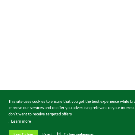
This site uses cookies to ensure that you get the best experience while b
improve our services and to offer you advertising relevant to your interests
don't want to receive targeted offers
.
Learn more
Keep Cookies
Reject
Cookies preferences