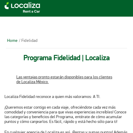
RENTA DE AUTOS LOCALIZA
Home
/ Fidelidad
Programa Fidelidad | Localiza
Las ventajas pronto estarán disponibles para los clientes
de Localiza México.
Localiza Fidelidad reconoce a quien más valoramos:
A TI.
¡Queremos estar contigo en cada viaje, ofreciéndote cada vez más
comodidad y conveniencia para que vivas experiencias increíbles! Conoce
las categorías y beneficios del Programa, entérate de cómo acumular
puntos y cómo canjearlos. Es fácil, rápido y está hecho sólo para ti!
En cualquier agencia de Localiza es así: ¡Rentas y sumas puntos! Además,