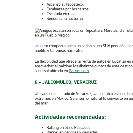
Ascenso al Tepozteco.
Caminatas por los cerros.
Escalada en roca.
Senderismo nocturno.
Un auto compacto como un sedán o una SUV pequeña, será 
pueblo y las zonas naturales.
La flexibilidad que ofrece la renta de autos en Localiza e
aprovechar al máximo los distintos puntos de este destino
sucursal ubicada en
Patriotismo
.
6.- JALCOMULCO, VERACRUZ
Ubicado en el estado de Veracruz, Jalcomulco es uno de lo
extremos en México. Su entorno natural lo convierte en un
del mar.
Actividades recomendadas:
Rafting en el río Pescados.
Rappel en cañones y cascadas.