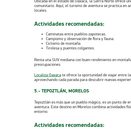
Ubicada en el estado de Oaxaca, la Sierra Norte ofrece u
comunitario. Aquí, el turismo de aventura se practica en
locales.
Actividades recomendadas:
Caminatas entre pueblos zapotecas.
Campismo y observación de flora y fauna.
Ciclismo de montaña.
Tirolesa y puentes colgantes.
Renta una SUV mediana con buen rendimiento en montaña y
preocupaciones.
Localiza Oaxaca
te ofrece la oportunidad de viajar entre l
aprovechando cada parada para descubrir nuevas experienc
5.- TEPOZTLÁN, MORELOS
Tepoztlán es más que un pueblo mágico; es un punto de enc
aventura. Este destino en Morelos combina actividades físi
entorno.
Actividades recomendadas: