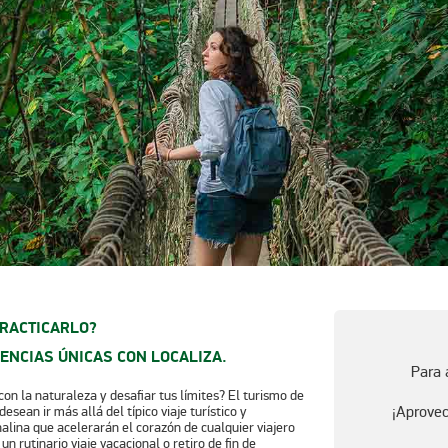
PRACTICARLO?
IENCIAS ÚNICAS CON LOCALIZA.
Para 
con la naturaleza y desafiar tus límites? El turismo de
¡Aprovec
sean ir más allá del típico viaje turístico y
lina que acelerarán el corazón de cualquier viajero
 rutinario viaje vacacional o retiro de fin de