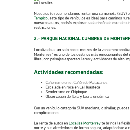
Nosotros te recomendamos rentar una camioneta (SUV) o 
Tampico
, este tipo de vehículos es ideal para caminos rur
nuestros autos, podrás explorar cada rincón de este destin
restricciones.
2.- PARQUE NACIONAL CUMBRES DE MONTERR
Localizado a tan solo pocos metros de la zona metropoli
Monterrey” es uno de los destinos más emocionantes del n
libre, con paisajes espectaculares y actividades de alto im
Actividades recomendadas:
Cañonismo en el Cañón de Matacanes
Escalada en roca en La Huasteca
Senderismo en Chipinque
Observación de flora y fauna endémica
Con un vehículo categoría SUV mediana, o similar, puede
complicaciones.
La renta de autos en
Localiza Monterrey
te brinda la flexi
norte y sus alrededores de forma segura, adaptándote a cu