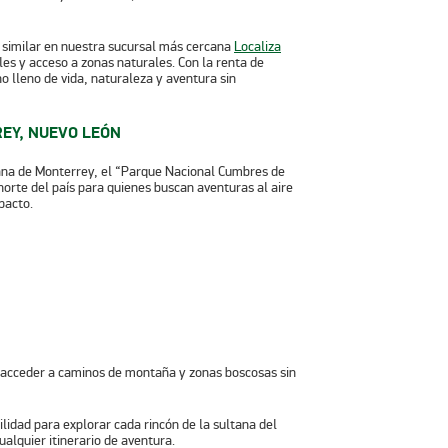
similar en nuestra sucursal más cercana
Localiza
ales y acceso a zonas naturales. Con la renta de
o lleno de vida, naturaleza y aventura sin
EY, NUEVO LEÓN
tana de Monterrey, el “Parque Nacional Cumbres de
orte del país para quienes buscan aventuras al aire
pacto.
s acceder a caminos de montaña y zonas boscosas sin
bilidad para explorar cada rincón de la sultana del
alquier itinerario de aventura.