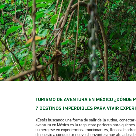
TURISMO DE AVENTURA EN MÉXICO ¿DÓNDE 
7 DESTINOS IMPERDIBLES PARA VIVIR EXPER
¿Estás buscando una forma de salir de la rutina, conectar 
aventura en México es la respuesta perfecta para quienes de
sumergirse en experiencias emocionantes, llenas de adrena
dispuesto a conquistar nuevos horizontes muy alejados de un