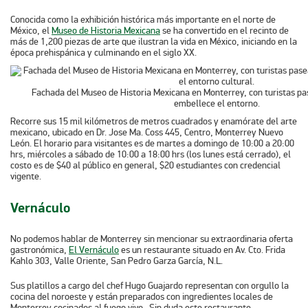
Conocida como la exhibición histórica más importante en el norte de
México, el
Museo de Historia Mexicana
se ha convertido en el recinto de
más de 1,200 piezas de arte que ilustran la vida en México, iniciando en la
época prehispánica y culminando en el siglo XX.
Fachada del Museo de Historia Mexicana en Monterrey, con turistas p
embellece el entorno.
Recorre sus 15 mil kilómetros de metros cuadrados y enamórate del arte
mexicano, ubicado en Dr. Jose Ma. Coss 445, Centro, Monterrey Nuevo
León. El horario para visitantes es de martes a domingo de 10:00 a 20:00
hrs, miércoles a sábado de 10:00 a 18:00 hrs (los lunes está cerrado), el
costo es de $40 al público en general, $20 estudiantes con credencial
vigente.
Vernáculo
No podemos hablar de Monterrey sin mencionar su extraordinaria oferta
gastronómica,
El Vernáculo
es un restaurante situado en Av. Cto. Frida
Kahlo 303, Valle Oriente, San Pedro Garza García, N.L.
Sus platillos a cargo del chef Hugo Guajardo representan con orgullo la
cocina del noroeste y están preparados con ingredientes locales de
Monterrey cocinados al fuego vivo. Sin duda este restaurante