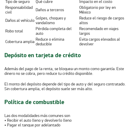
Tipo de seguro
Qué cubre
Impacto en el costo
Responsabilidad
Obligatorio por ley en
Daños a terceros
civil
México
Golpes, choques y
Reduce el riesgo de cargos
Daños al vehículo
vandalismo
altos
Pérdida completa del
Recomendado en viajes
Robo total
auto
largos
Reduce o elimina
Evita cargos elevados al
Cobertura amplia
deducible
devolver
Depósito en tarjeta de crédito
Además del pago de la renta, se bloquea un monto como garantía. Este
dinero no se cobra, pero reduce tu crédito disponible.
El monto del depósito depende del tipo de auto y del seguro contratado.
Sin cobertura amplia, el depósito suele ser más alto.
Política de combustible
Las dos modalidades más comunes son
• Recibir el auto lleno y devolverlo lleno
• Pagar el tanque por adelantado