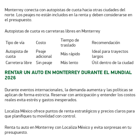
Monterrey conecta con autopistas de cuota hacia otras ciudades del
norte. Los peajes no están incluidos en la renta y deben considerarse en
el presupuesto.
Autopistas de cuota vs carreteras libres en Monterrey
Tiempo de
Tipo de vía
Costo
Recomendación
traslado
Autopista de
Peaje
Ideal para trayectos
Más rápido
cuota
adicional
largos
Carretera libre
Sin peaje
Más lento
Útil dentro de la ciudad
RENTAR UN AUTO EN MONTERREY DURANTE EL MUNDIAL
2026
Durante eventos internacionales, la demanda aumenta y las políticas se
aplican de forma estricta. Reservar con anticipación y entender los costos
reales evita estrés y gastos inesperados.
Localiza México ofrece puntos de renta estratégicos y precios claros para
que planifiques tu movilidad con control.
Renta tu auto en Monterrey con Localiza México y evita sorpresas en tu
presupuesto.