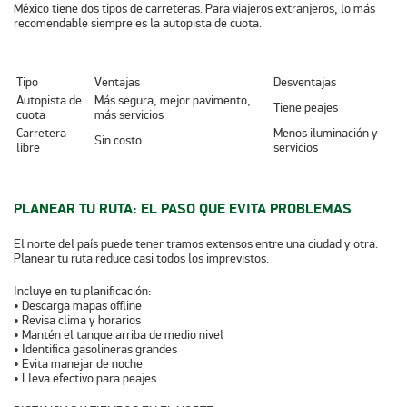
México tiene dos tipos de carreteras. Para viajeros extranjeros, lo más
recomendable siempre es la autopista de cuota.
Tipo
Ventajas
Desventajas
Autopista de
Más segura, mejor pavimento,
Tiene peajes
cuota
más servicios
Carretera
Menos iluminación y
Sin costo
libre
servicios
PLANEAR TU RUTA: EL PASO QUE EVITA PROBLEMAS
El norte del país puede tener tramos extensos entre una ciudad y otra.
Planear tu ruta reduce casi todos los imprevistos.
Incluye en tu planificación:
• Descarga mapas offline
• Revisa clima y horarios
• Mantén el tanque arriba de medio nivel
• Identifica gasolineras grandes
• Evita manejar de noche
• Lleva efectivo para peajes