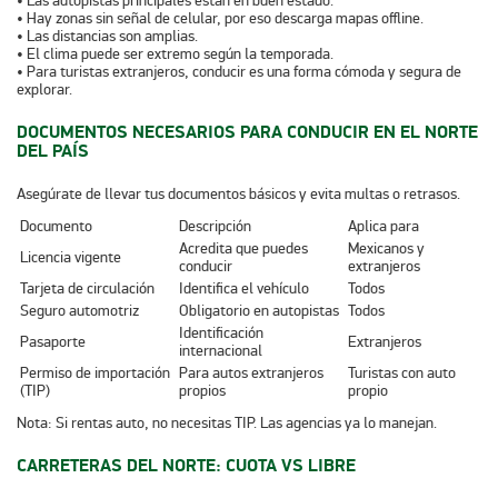
• Las autopistas principales están en buen estado.
• Hay zonas sin señal de celular, por eso descarga mapas offline.
• Las distancias son amplias.
• El clima puede ser extremo según la temporada.
• Para turistas extranjeros, conducir es una forma cómoda y segura de
explorar.
DOCUMENTOS NECESARIOS PARA CONDUCIR EN EL NORTE
DEL PAÍS
Asegúrate de llevar tus documentos básicos y evita multas o retrasos.
Documento
Descripción
Aplica para
Acredita que puedes
Mexicanos y
Licencia vigente
conducir
extranjeros
Tarjeta de circulación
Identifica el vehículo
Todos
Seguro automotriz
Obligatorio en autopistas
Todos
Identificación
Pasaporte
Extranjeros
internacional
Permiso de importación
Para autos extranjeros
Turistas con auto
(TIP)
propios
propio
Nota: Si rentas auto, no necesitas TIP. Las agencias ya lo manejan.
CARRETERAS DEL NORTE: CUOTA VS LIBRE