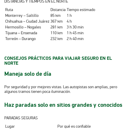
DISTANCIAS Y TIEMPOS EN EL NORTE
Ruta
Distancia
Tiempo estimado
Monterrey – Saltillo
85 km
1 h
Chihuahua – Ciudad Juárez
367 km
4 h
Hermosillo – Nogales
281 km
3 h 30 min
Tijuana – Ensenada
110 km
1 h 45 min
Torreón – Durango
232 km
2 h 40 min
CONSEJOS PRÁCTICOS PARA VIAJAR SEGURO EN EL
NORTE
Maneja solo de día
Por seguridad y por mejores vistas. Las autopistas son amplias, pero
algunos tramos tienen poca iluminación.
Haz paradas solo en sitios grandes y conocidos
PARADAS SEGURAS
Lugar
Por qué es confiable