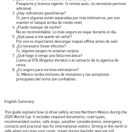
Pasaporte y licencia vigente. Si rentas auto, no necesitas permiso
adicional.
¿Hay suficientes gasolineras?
Sí, pero algunas están separadas por más kilómetros, por eso
mantén el tanque arriba de medio nivel.
¿Puedo manejar de noche?
No es recomendable. Lo más seguro es viajar durante el día.
¿Qué pasa si me quedo sin señal?
Por eso es importante descargar mapas offline antes de salir.
¿Es necesario llevar efectivo?
Sí, algunos peajes no aceptan tarjeta.
¿Qué hago si tengo una falla mecánica?
Llama al 078 (Ángeles Verdes) o al contacto de tu agencia de
renta.
¿Es seguro para turistas extranjeros?
Sí, México recibe millones de visitantes y las autopistas
principales del norte son confiables.
English Summary
This guide explains how to drive safely across Northern Mexico during the
2026 World Cup. It includes required documents, road types,
recommended routes, safe stops, weather considerations, emergency
contacts and practical tips for international visitors. Driving in the north is
safe when you plan your route, travel during daylight and use toll