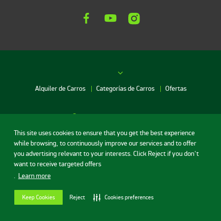
Alquiler de Carros
Categorías de Carros
Ofertas
Red de agencias
This site uses cookies to ensure that you get the best experience
while browsing, to continuously improve our services and to offer
Alquiler de Carros en Bogotá
you advertising relevant to your interests. Click Reject if you don't
Condiciones de uso
Política de privacidad
Alquiler de Carros en Bucaramanga
want to receive targeted offers
Contrato de alquiler de autos
Contrato de alquiler de autos VTL
Alquiler de Carros en Cartagena
.
Learn more
Términos y Condiciones Pago en Linea
Alquiler de Carros en Medellin
©Localiza - Todos los derechos reservados
Keep Cookies
Reject
Cookies preferences
v.20.44.1
Alquiler de Carros en Neiva