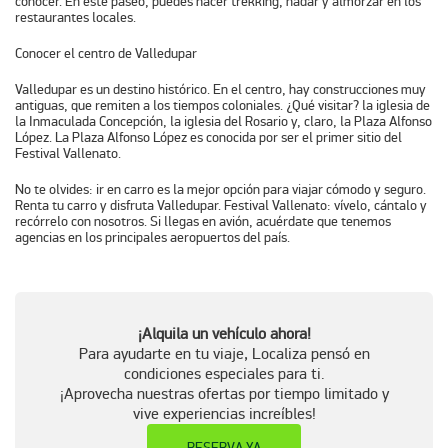
conocer. En este paseo, puedes hacer trekking, nadar y almorzar en los
restaurantes locales.
Conocer el centro de Valledupar
Valledupar es un destino histórico. En el centro, hay construcciones muy
antiguas, que remiten a los tiempos coloniales. ¿Qué visitar? la iglesia de
la Inmaculada Concepción, la iglesia del Rosario y, claro, la Plaza Alfonso
López. La Plaza Alfonso López es conocida por ser el primer sitio del
Festival Vallenato.
No te olvides: ir en carro es la mejor opción para viajar cómodo y seguro.
Renta tu carro y disfruta Valledupar. Festival Vallenato: vívelo, cántalo y
recórrelo con nosotros. Si llegas en avión, acuérdate que tenemos
agencias en los principales aeropuertos del país.
¡Alquila un vehículo ahora!
Para ayudarte en tu viaje, Localiza pensó en
condiciones especiales para ti.
¡Aprovecha nuestras ofertas por tiempo limitado y
vive experiencias increíbles!
RESERVA YA