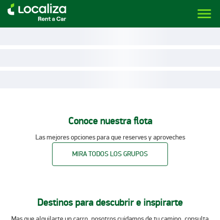
menu
LOCALIZA ALQUILER DE VEHÍCULOS | LOCALIZA
Conoce nuestra flota
Las mejores opciones para que reserves y aproveches
MIRA TODOS LOS GRUPOS
Destinos para descubrir e inspirarte
Mas que alquilarte un carro, nosotros cuidamos de tu camino, consulta