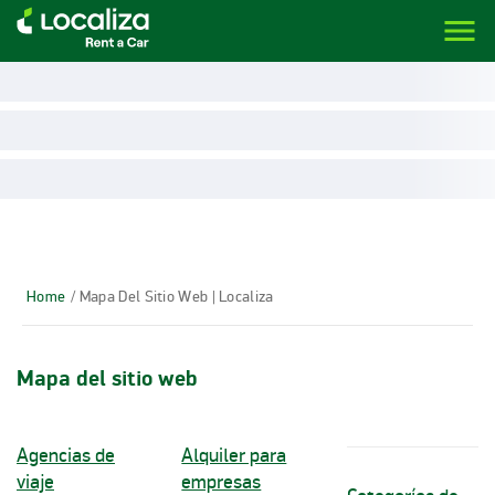
menu
LOCALIZA ALQUILER DE VEHÍCULOS | LOCALIZA
Home
/ Mapa Del Sitio Web | Localiza
Mapa del sitio web
Agencias de
Alquiler para
viaje
empresas