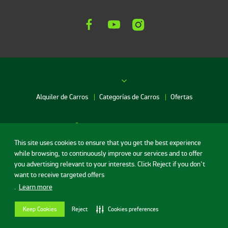
Alquiler de Carros
Categorías de Carros
Ofertas
Red de agencias
This site uses cookies to ensure that you get the best experience
while browsing, to continuously improve our services and to offer
Alquiler de Carros en Bogotá
you advertising relevant to your interests. Click Reject if you don't
Condiciones de uso
Política de privacidad
Alquiler de Carros en Bucaramanga
want to receive targeted offers
Contrato de alquiler de autos
Contrato de alquiler de autos VTL
Alquiler de Carros en Cartagena
.
Learn more
Términos y Condiciones Pago en Linea
Alquiler de Carros en Medellin
©Localiza - Todos los derechos reservados
Keep Cookies
Reject
Cookies preferences
v.20.44.1
Alquiler de Carros en Neiva