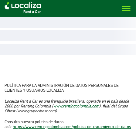
menu
LOCALIZA ALQUILER DE VEHÍCULOS | LOCALIZA
POLÍTICA PARA LA ADMINISTRACIÓN DE DATOS PERSONALES DE
CLIENTES Y USUARIOS LOCALIZA
Localiza Rent a Car es una franquicia brasilera, operada en el país desde
2006 por Renting Colombia (
www.rentingcolombia.com
​​), filial del Grupo
Cibest (www.grupocibest.com).
Consulta nuestra política de datos
acá:
https://www.rentingcolombia.com/politica-de-tratamiento-de-datos