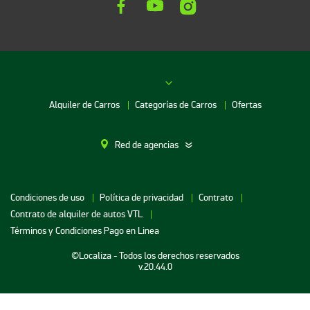
Alquiler de Carros
Categorías de Carros
Ofertas
Red de agencias
Alquiler de Carros en Bogotá
Condiciones de uso
Política de privacidad
Contrato
Alquiler de Carros en Bucaramanga
Contrato de alquiler de autos VTL
Alquiler de Carros en Cartagena
Términos y Condiciones Pago en Linea
Alquiler de Carros en Medellin
©Localiza - Todos los derechos reservados
v.20.44.0
Alquiler de Carros en Neiva
Alquiler de Carros en Santa Marta