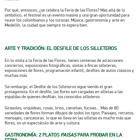
Por qué, entonces, ¿se celebra la Feria de las Flores? Mas allá de lo
simbólico, el festival es un evento masivo y una gran oportunidad para
reunir los colombianos y los turistas. Música, gastronomía y arte en
Medellín,
la ciudad que siempre te espera bien.
ARTE Y TRADICIÓN: EL DESFILE DE LOS SILLETEROS
En tu visita a la Feria de las Flores, tienes centenas de atracciones:
conciertos, exposiciones fotográficas, visitas a fincas silleteras,
exposiciones de flores, programación infantil, desfiles de autos clásicos y
muchas más.
Sin embargo, el
Desfile de los Silleteros
sigue siendo el gran
protagonista. En el desfile, las flores son cargadas en silletas a las
espaldas de quienes desfilan, los conocidos
silleteros
.
Girasoles, orquídeas, rosas, lirios, camelias, fucsias… Más de 80
variedades de flores forman dibujos de todos los tipos. Paisajes, retratos,
mensajes, caricaturas: lo que se lleva en las silletas es mucho más que
flores, es un espectáculo de arte y cultura.
GASTRONOMÍA: 2 PLATOS
PAISAS
PARA PROBAR EN LA