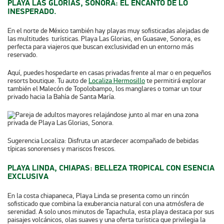
PLAYA LAS GLORIAS, SONORA: EL ENCANTO DE LO
INESPERADO.
En el norte de México también hay playas muy sofisticadas alejadas de
las multitudes turísticas. Playa Las Glorias, en Guasave, Sonora, es
perfecta para viajeros que buscan exclusividad en un entorno más
reservado.
Aquí, puedes hospedarte en casas privadas frente al mar o en pequeños
resorts boutique. Tu auto de
Localiza Hermosillo
te permitirá explorar
también el Malecón de Topolobampo, los manglares o tomar un tour
privado hacia la Bahía de Santa María.
Sugerencia Localiza:
Disfruta un atardecer acompañado de bebidas
típicas sonorenses y mariscos frescos.
PLAYA LINDA, CHIAPAS: BELLEZA TROPICAL CON ESENCIA
EXCLUSIVA
En la costa chiapaneca, Playa Linda se presenta como un rincón
sofisticado que combina la exuberancia natural con una atmósfera de
serenidad. A solo unos minutos de Tapachula, esta playa destaca por sus
paisajes volcánicos, olas suaves y una oferta turística que privilegia la