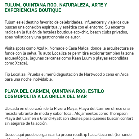
TULUM, QUINTANA ROO: NATURALEZA, ARTE Y
EXPERIENCIAS BOUTIQUE
Tulum es el destino favorito de celebridades, influencers y viajeros que
buscan una conexión espiritual y estética con el entorno. Su encanto
radica en la fusión de hoteles boutique eco-chic, beach clubs privados,
spas holísticos y una gastronomía de autor.
Visita spots como Azulik, Nomade o Casa Malca, donde la arquitectura se
funde con la selva. Tu auto Localiza te permitirá explorar también la zona
arqueológica, lagunas cercanas como Kaan Luum o playas escondidas
como Xcacel.
Tip Localiza:
Prueba el menú degustación de Hartwood o cena en Arca
para una noche inolvidable.
PLAYA DEL CARMEN, QUINTANA ROO: ESTILO
COSMOPOLITA A LA ORILLA DEL MAR
Ubicada en el corazón de la Riviera Maya, Playa del Carmen ofrece una
mezcla vibrante de moda y sabor local. Alojamientos como Thompson
Playa del Carmen o Grand Hyatt son ideales para quienes buscan confort
sin alejarse de la acción.
Desde aquí puedes organizar tu propio roadtrip hacia Cozumel (tomando