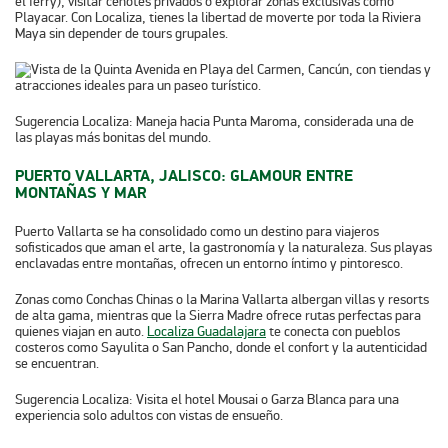
el ferry), visitar cenotes privados o explorar zonas exclusivas como
Playacar. Con Localiza, tienes la libertad de moverte por toda la Riviera
Maya sin depender de tours grupales.
Sugerencia Localiza:
Maneja hacia Punta Maroma, considerada una de
las playas más bonitas del mundo.
PUERTO VALLARTA, JALISCO: GLAMOUR ENTRE
MONTAÑAS Y MAR
Puerto Vallarta se ha consolidado como un destino para viajeros
sofisticados que aman el arte, la gastronomía y la naturaleza. Sus playas
enclavadas entre montañas, ofrecen un entorno íntimo y pintoresco.
Zonas como Conchas Chinas o la Marina Vallarta albergan villas y resorts
de alta gama, mientras que la Sierra Madre ofrece rutas perfectas para
quienes viajan en auto.
Localiza Guadalajara
te conecta con pueblos
costeros como Sayulita o San Pancho, donde el confort y la autenticidad
se encuentran.
Sugerencia Localiza
: Visita el hotel Mousai o Garza Blanca para una
experiencia solo adultos con vistas de ensueño.