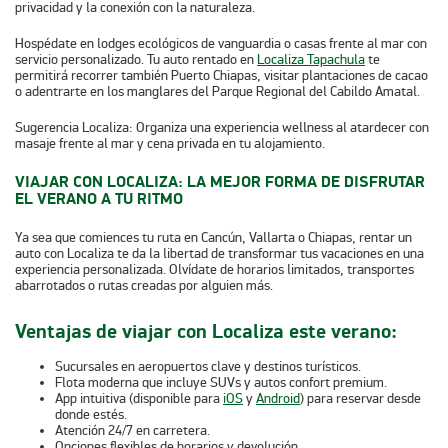
privacidad y la conexión con la naturaleza.
Hospédate en lodges ecológicos de vanguardia o casas frente al mar con
servicio personalizado. Tu auto rentado en
Localiza Tapachula
te
permitirá recorrer también Puerto Chiapas, visitar plantaciones de cacao
o adentrarte en los manglares del Parque Regional del Cabildo Amatal.
Sugerencia Localiza:
Organiza una experiencia wellness al atardecer con
masaje frente al mar y cena privada en tu alojamiento.
VIAJAR CON LOCALIZA: LA MEJOR FORMA DE DISFRUTAR
EL VERANO A TU RITMO
Ya sea que comiences tu ruta en Cancún, Vallarta o Chiapas, rentar un
auto con Localiza te da la libertad de transformar tus vacaciones en una
experiencia personalizada. Olvídate de horarios limitados, transportes
abarrotados o rutas creadas por alguien más.
Ventajas de viajar con Localiza este verano:
Sucursales en aeropuertos clave y destinos turísticos.
Flota moderna que incluye SUVs y autos confort premium.
App intuitiva (disponible para
iOS
y
Android
) para reservar desde
donde estés.
Atención 24/7 en carretera.
Opciones flexibles de horarios y devolución.