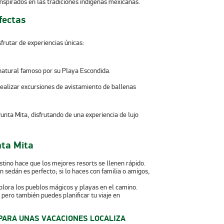
 inspirados en las tradiciones indígenas mexicanas.
fectas
frutar de experiencias únicas:
 natural famoso por su Playa Escondida.
realizar excursiones de avistamiento de ballenas
nta Mita
stino hace que los mejores resorts se llenen rápido.
un sedán es perfecto; si lo haces con familia o amigos,
xplora los pueblos mágicos y playas en el camino.
pero también puedes planificar tu viaje en
PARA UNAS VACACIONES LOCALIZA