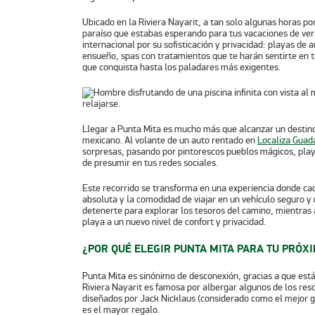
Ubicado en la Riviera Nayarit, a tan solo algunas horas po
paraíso que estabas esperando para tus vacaciones de vera
internacional por su sofisticación y privacidad: playas de 
ensueño, spas con tratamientos que te harán sentirte en
que conquista hasta los paladares más exigentes.
Llegar a Punta Mita es mucho más que alcanzar un destino: e
mexicano. Al volante de un auto rentado en
Localiza Guad
sorpresas, pasando por pintorescos pueblos mágicos, play
de presumir en tus redes sociales.
Este recorrido se transforma en una experiencia donde cada
absoluta y la comodidad de viajar en un vehículo seguro 
detenerte para explorar los tesoros del camino, mientras 
playa a un nuevo nivel de confort y privacidad.
¿POR QUÉ ELEGIR PUNTA MITA PARA TU PRÓX
Punta Mita es sinónimo de desconexión, gracias a que está
Riviera Nayarit es famosa por albergar algunos de los re
diseñados por Jack Nicklaus (considerado como el mejor glo
es el mayor regalo.