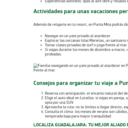
Experiencias wellness:
spas al aire libre y rituales
Actividades para unas vacaciones per
Además de relajarte en tu resort, en Punta Mita podrás dis
Navegar en un yate privado al atardecer.
Explorar las cercanas Islas Marietas, un santuario
Tomar clases privadas de surf o yoga frente al mar.
Si viajas durante los meses de diciembre a marzo, 
jorobadas.
Consejos para organizar tu viaje a Pu
Reserva con anticipación:
el encanto natural del de
Elige el auto ideal en Localiza:
si viajas en pareja, 
opta por una SUV.
Aprovecha la ruta:
no te limites a llegar directo, e
Consulta el clima:
los meses de verano son cálidos, 
temporada baja para mayor tranquilidad.
LOCALIZA GUADALAJARA: TU MEJOR ALIADO 