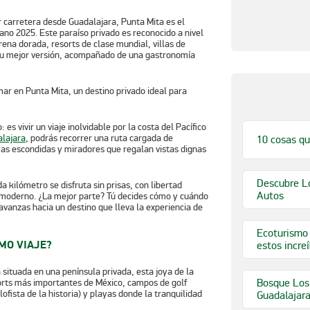
r carretera desde Guadalajara, Punta Mita es el
no 2025. Este paraíso privado es reconocido a nivel
arena dorada, resorts de clase mundial, villas de
 tu mejor versión, acompañado de una gastronomía
s vivir un viaje inolvidable por la costa del Pacífico
alajara
, podrás recorrer una ruta cargada de
10 cosas qu
as escondidas y miradores que regalan vistas dignas
Descubre Lo
 kilómetro se disfruta sin prisas, con libertad
Autos
y moderno. ¿La mejor parte? Tú decides cómo y cuándo
avanzas hacia un destino que lleva la experiencia de
Ecoturismo 
IMO VIAJE?
estos incre
 situada en una península privada, esta joya de la
Bosque Los 
sorts más importantes de México, campos de golf
fista de la historia) y playas donde la tranquilidad
Guadalajar