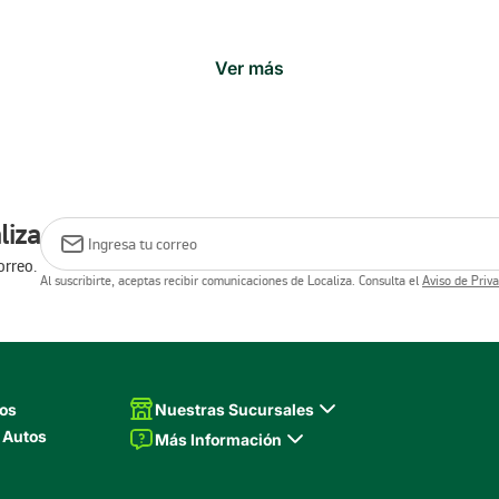
Ver más
liza
orreo.
Al suscribirte, aceptas recibir comunicaciones de Localiza. Consulta el
Aviso de Priv
tos
Nuestras Sucursales
 Autos
Más Información