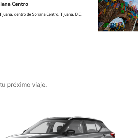
riana Centro
Tijuana, dentro de Soriana Centro, Tijuana, B.C.
ana Centro, con fácil acceso desde las
er y devolver tu auto de manera rápida y
tu próximo viaje.
na Centro?
trica y de fácil acceso.
es y camionetas para cada tipo de viaje.
para moverte por Tijuana y sus alrededores.
ble para que disfrutes tu renta desde el primer