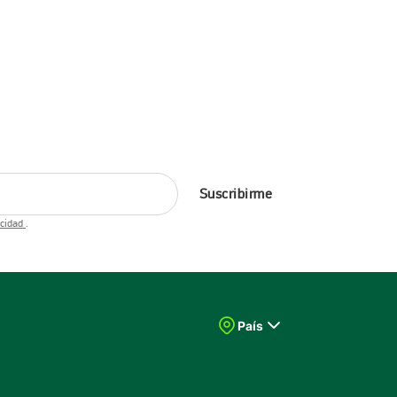
Suscribirme
acidad
.
País