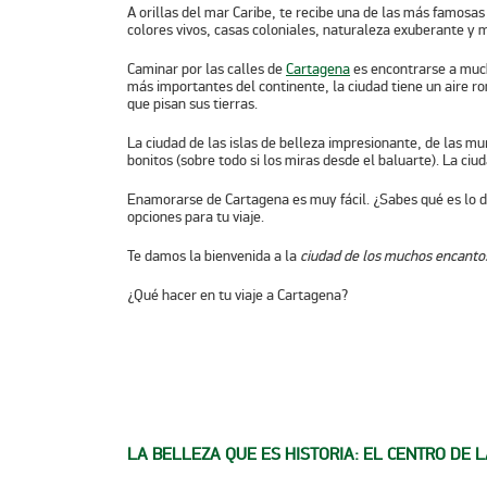
A orillas del mar Caribe, te recibe una de las más famosa
colores vivos, casas coloniales, naturaleza exuberante y
m
Caminar por las calles de
Cartagena
es encontrarse a much
más importantes del continente, la ciudad tiene un aire ro
que pisan sus tierras.
La ciudad de las islas de belleza impresionante, de las mu
bonitos (sobre todo si los miras desde el baluarte). La ciu
Enamorarse de Cartagena es muy fácil. ¿Sabes qué es lo dif
opciones para tu viaje.
Te damos la bienvenida a la
ciudad de los muchos encanto
¿Qué hacer en tu viaje a Cartagena?
LA BELLEZA QUE ES HISTORIA: EL CENTRO DE 