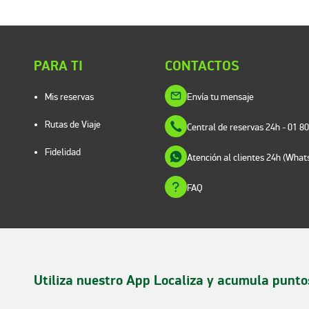
PARA TI
CONTACTOS
Mis reservas
Envía tu mensaje
Rutas de Viaje
Central de reservas 24h
- 01 8
Fidelidad
Atención al clientes 24h (Wha
FAQ
Utiliza nuestro App Localiza y acumula punto