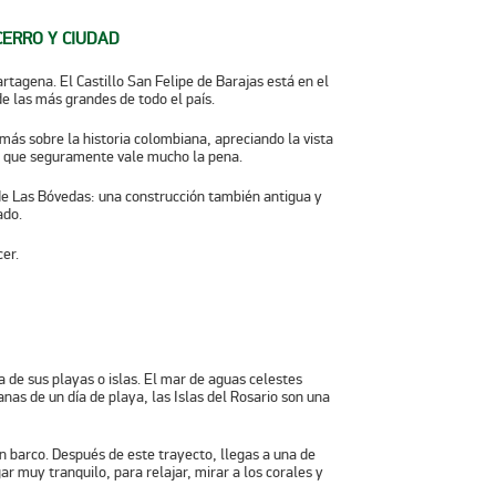
CERRO Y CIUDAD
Cartagena.
El Castillo San Felipe de Barajas
está en el
 de las más grandes de todo el país.
 más sobre la historia colombiana, apreciando la vista
 y que seguramente vale mucho la pena.
 de Las Bóvedas: una construcción también antigua y
ado.
er.
 de sus playas o islas. El mar de aguas celestes
anas de un día de playa, las
Islas del Rosario
son una
en barco. Después de este trayecto, llegas a una de
ar muy tranquilo, para relajar, mirar a los corales y