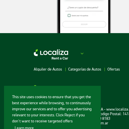
Alquiler de Autos
Categorías de Autos
Ofertas
Red de agencias
This site uses cookies to ensure that you get the
best experience while browsing, to continuously
Alquiler de Autos en Buenos
Alquiler de Autos 
Aires
improve our services and to offer you advertising
Informaciones al consumidor: Serviaut S.A - www.localiz
Alquiler de Autos 
Sede: Honduras 4210 CABA. Argentina. Codigo Postal: 141
relevant to your interests. Click Reject if you
Alquiler de Autos en Córdoba
Blanca
Teléfonos: 0800 999 2999 - +54 9 11 3299 8183
don't want to receive targeted offers
Correo electrónico: reservas@localiza.com.ar
Alquiler de Autos en Salta
Alquiler de Autos 
.
Learn more