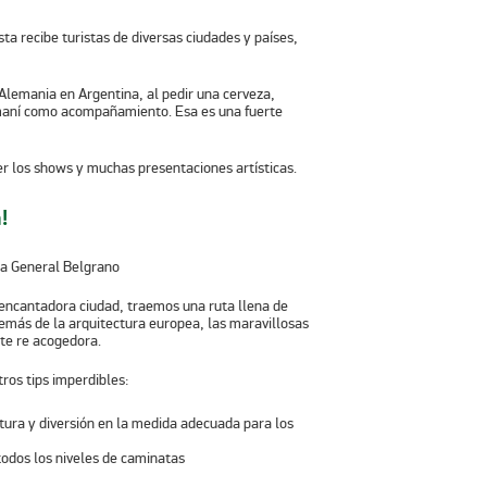
ta recibe turistas de diversas ciudades y países,
Alemania en Argentina, al pedir una cerveza,
 maní como acompañamiento. Esa es una fuerte
er los shows y muchas presentaciones artísticas.
!
 encantadora ciudad
, traemos una ruta llena de
emás de la arquitectura europea, las maravillosas
nte re acogedora.
ros tips imperdibles:
ura y diversión en la medida adecuada para los
odos los niveles de caminatas