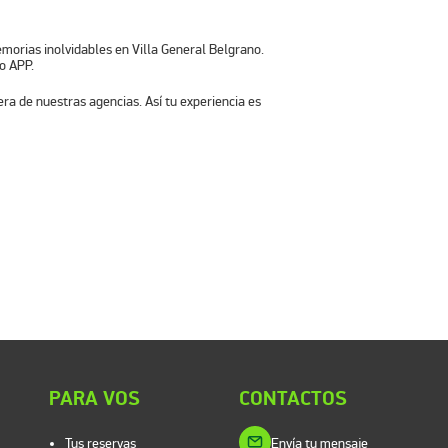
morias inolvidables en Villa General Belgrano
.
o APP.
ra de nuestras agencias. Así tu experiencia es
PARA VOS
CONTACTOS
Tus reservas
Envía tu mensaje