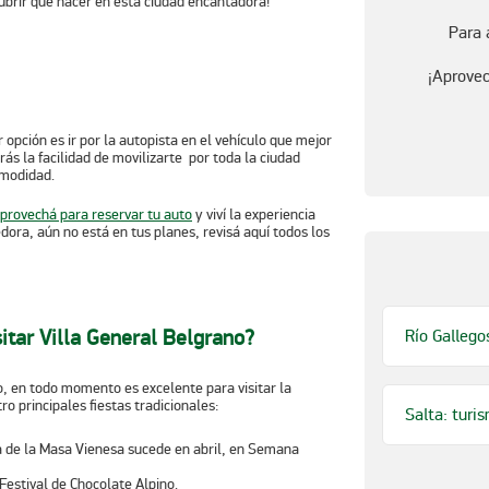
cubrir
qué hacer en esta ciudad encantadora
!
Para 
¡Aprovec
opción es ir por la autopista en el vehículo que mejor
rás la facilidad de movilizarte por toda la ciudad
omodidad.
provechá para reservar tu auto
y
viví la experiencia
dora, aún no está en tus planes, revisá aquí todos los
sitar Villa General Belgrano?
Río Gallego
o, en todo momento es excelente para visitar la
o principales fiestas tradicionales:
Salta: turi
a de la Masa Vienesa
sucede en
abril
, en Semana
Festival de Chocolate Alpino
.