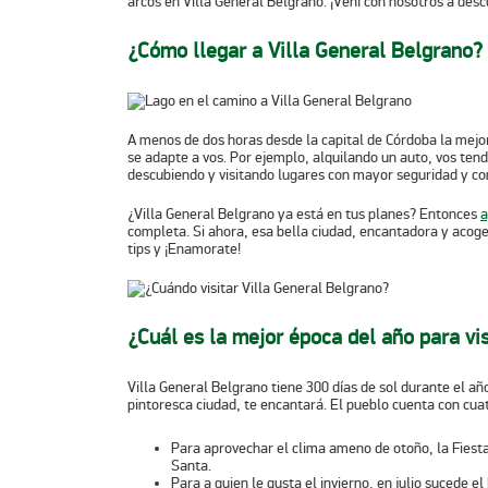
arcos en
Villa General Belgrano
. ¡Vení con nosotros a des
¿Cómo llegar a Villa General Belgrano?
A menos de dos horas desde la capital de Córdoba la mejor 
se adapte a vos
. Por ejemplo, alquilando un auto, vos tend
descubiendo y visitando lugares con mayor seguridad y c
¿
Villa General Belgrano
ya está en tus planes? Entonces
a
completa
. Si ahora, esa bella ciudad, encantadora y acoge
tips y ¡Enamorate!
¿Cuál es la mejor época del año para vi
Villa General Belgrano
tiene 300 días de sol durante el añ
pintoresca ciudad, te encantará. El pueblo cuenta con cuatr
Para aprovechar el clima ameno de otoño, la
Fiest
Santa.
Para a quien le gusta el
invierno
, en
julio
sucede el