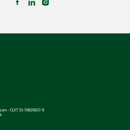
en Ushuaia
Alquiler de Autos en Mendoza
a.com - CUIT 33-70835657-9
en Bahia
Alquiler de Autos en Rosário
4
Alquiler de Autos en El Calafate
en Bariloche