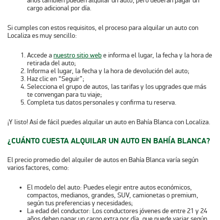
años también pueden alquilar un auto, pero deberán pagar un
cargo adicional por día.
Si cumples con estos requisitos, el proceso para alquilar un auto con
Localiza es muy sencillo:
Accede a
nuestro sitio web
e informa el lugar, la fecha y la hora de
retirada del auto;
Informa el lugar, la fecha y la hora de devolución del auto;
Haz clic en “Seguir”;
Selecciona el grupo de autos, las tarifas y los upgrades que más
te convengan para tu viaje;
Completa tus datos personales y confirma tu reserva.
¡Y listo! Así de fácil puedes
alquilar un auto en Bahía Blanca
con Localiza.
¿CUÁNTO CUESTA ALQUILAR UN AUTO EN BAHÍA BLANCA?
El precio promedio del alquiler de autos en Bahía Blanca varía según
varios factores, como:
El modelo del auto:
Puedes elegir entre autos económicos,
compactos, medianos, grandes, SUV, camionetas o premium,
según tus preferencias y necesidades;
La edad del conductor:
Los conductores jóvenes de entre 21 y 24
años deben pagar un cargo extra por día, que puede variar según