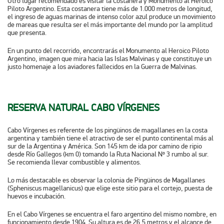
Otro lugar recomendado es visitar la Costanera y Monumento al Heroico
Piloto Argentino. Esta costanera tiene más de 1.000 metros de longitud,
el ingreso de aguas marinas de intenso color azul produce un movimiento
de mareas que resulta ser el más importante del mundo por la amplitud
que presenta.
En un punto del recorrido, encontrarás el Monumento al Heroico Piloto
Argentino, imagen que mira hacia las Islas Malvinas y que constituye un
justo homenaje a los aviadores fallecidos en la Guerra de Malvinas.
RESERVA NATURAL CABO VÍRGENES
Cabo Vírgenes es referente de los pingüinos de magallanes en la costa
argentina y también tiene el atractivo de ser el punto continental más al
sur de la Argentina y América. Son 145 km de ida por camino de ripio
desde Río Gallegos (km 0) tomando la Ruta Nacional Nº 3 rumbo al sur.
Se recomienda llevar combustible y alimentos.
Lo más destacable es observar la colonia de Pingüinos de Magallanes
(Spheniscus magellanicus) que elige este sitio para el cortejo, puesta de
huevos e incubación.
En el Cabo Vírgenes se encuentra el faro argentino del mismo nombre, en
funcionamiento desde 1904. Su altura es de 26,5 metros y el alcance de