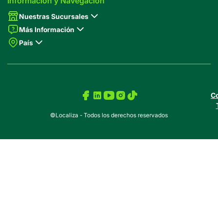
Información y Navegación
Nuestras Sucursales
Más Información
País
Co
©Localiza - Todos los derechos reservados