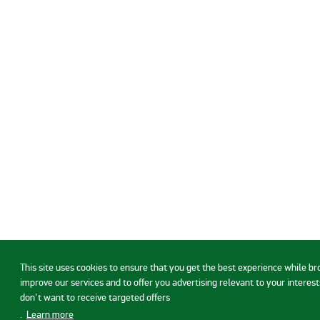
This site uses cookies to ensure that you get the best experience while b
improve our services and to offer you advertising relevant to your interests
don't want to receive targeted offers
.
Learn more