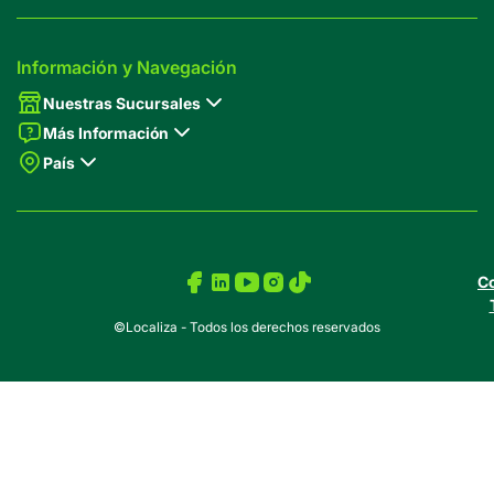
Información y Navegación
Nuestras Sucursales
Más Información
País
Co
©Localiza - Todos los derechos reservados