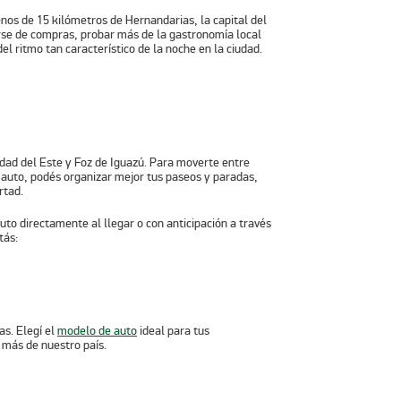
nos de 15 kilómetros de Hernandarias, la capital del
rse de compras, probar más de la gastronomía local
del ritmo tan característico de la noche en la ciudad.
dad del Este y Foz de Iguazú. Para moverte entre
n auto, podés organizar mejor tus paseos y paradas,
rtad.
to directamente al llegar o con anticipación a través
tás:
as. Elegí el
modelo de auto
ideal para tus
 más de nuestro país.