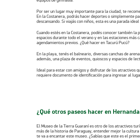
equipos de gimnasia.
Por ser un lugar muy importante para la ciudad, te recome
En la Costanera, podrás hacer deportes o simplemente pas
descansando. Si viajás con niños, esta es una parada ideal 
Cuando estés en la Costanera, podés conocer también la
p
espacios durante todo el verano y en las estaciones más cal
agendamientos previos. ¿Qué hacer en Tacurú Pucú?
En la playa, tenés el balneario, diversas canchas de arena 
además, una plaza de eventos, quioscos y espacios de lect
Ideal para estar con amigos y disfrutar de los atractivos 
requiere documento de identificación para ingresar al luga
¿Qué otros paseos hacer en Hernanda
El
Museo de la Tierra Guaraní
es otro de los atractivos tur
más de la historia de Paraguay, entender mejor la cultura
te va a encantar este museo. ¿Sabías que este es el prime