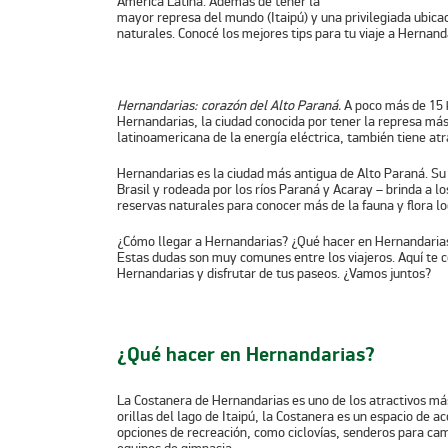
América Latina. Además de tener la
mayor represa del mundo (Itaipú) y una privilegiada ubicaci
naturales. Conocé los mejores tips para tu viaje a Hernand
Hernandarias: corazón del Alto Paraná.
A poco más de 15 
Hernandarias, la ciudad conocida por tener la represa más
latinoamericana de la energía eléctrica, también tiene atra
Hernandarias es la ciudad más antigua de Alto Paraná. Su 
Brasil y rodeada por los ríos Paraná y Acaray – brinda a l
reservas naturales para conocer más de la fauna y flora loc
¿Cómo llegar a Hernandarias? ¿Qué hacer en Hernandarias y
Estas dudas son muy comunes entre los viajeros. Aquí te c
Hernandarias y disfrutar de tus paseos. ¿Vamos juntos?
¿Qué hacer en Hernandarias?
La
Costanera de Hernandarias
es uno de los atractivos má
orillas del lago de Itaipú, la Costanera es un espacio de a
opciones de recreación, como ciclovías, senderos para cam