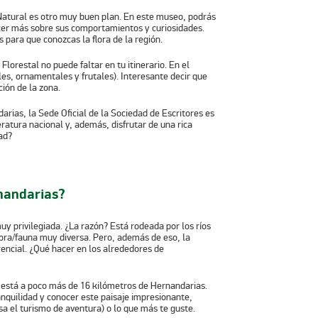
Natural
es otro muy buen plan. En este museo, podrás
cer más sobre sus comportamientos y curiosidades.
para que conozcas la flora de la región.
 Florestal
no puede faltar en tu itinerario. En el
les, ornamentales y frutales). Interesante decir que
ción de la zona.
darias, la Sede Oficial de la Sociedad de Escritores es
teratura nacional y, además, disfrutar de una rica
ad?
rnandarias?
y privilegiada. ¿La razón? Está rodeada por los ríos
lora/fauna muy diversa. Pero, además de eso, la
erencial. ¿Qué hacer en los alrededores de
co está a poco más de 16 kilómetros de Hernandarias.
nquilidad y conocer este paisaje impresionante,
sa el turismo de aventura) o lo que más te guste.