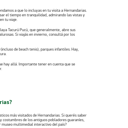
ndamos a que lo incluyas en tu visita a Hernandarias.
ar el tiempo en tranquilidad, admirando las vistas y
en tu viaje.
laya Tacurú Pucú
, que generalmente, abre sus
urosas. Si viajás en invierno, consultá por los
(incluso de beach tenis), parques infantiles. Hay,
ura.
que hay allá. Importante tener en cuenta que se
r.
rias?
ísticos más visitados de Hernandarias. Si querés saber
 y costumbres de los antiguos pobladores guaraníes,
r museo multimedial interactivo del país?