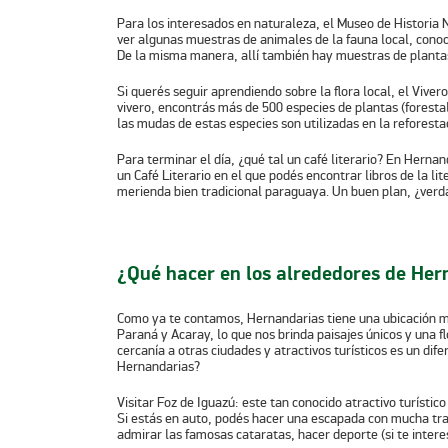
Para los interesados en naturaleza, el
Museo de Historia 
ver algunas muestras de animales de la fauna local, cono
De la misma manera, allí también hay muestras de plantas 
Si querés seguir aprendiendo sobre la flora local, el
Vivero
vivero, encontrás más de 500 especies de plantas (foresta
las mudas de estas especies son utilizadas en la reforesta
Para terminar el día, ¿qué tal un café literario? En Hernan
un Café Literario en el que podés encontrar libros de la li
merienda bien tradicional paraguaya. Un buen plan, ¿verd
¿Qué hacer en los alrededores de He
Como ya te contamos, Hernandarias tiene una ubicación mu
Paraná y Acaray, lo que nos brinda paisajes únicos y una f
cercanía a otras ciudades y atractivos turísticos es un dif
Hernandarias?
Visitar
Foz de Iguazú
: este tan conocido atractivo turísti
Si estás en auto, podés hacer una escapada con mucha tra
admirar las famosas cataratas, hacer deporte (si te intere