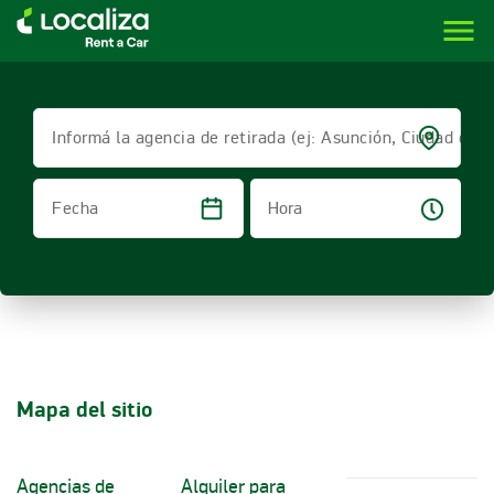
menu
LOCALIZA ALQUILER DE VEHÍCULOS | LOCALIZA
Informá la agencia de retirada (ej: Asunción, Ciudad del 
Hora
Fecha
Mapa del sitio
Agencias de
Alquiler para