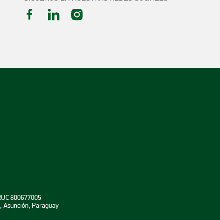
n Ciudad del
 RUC 800677005
e, Asunción, Paraguay
en Pedro