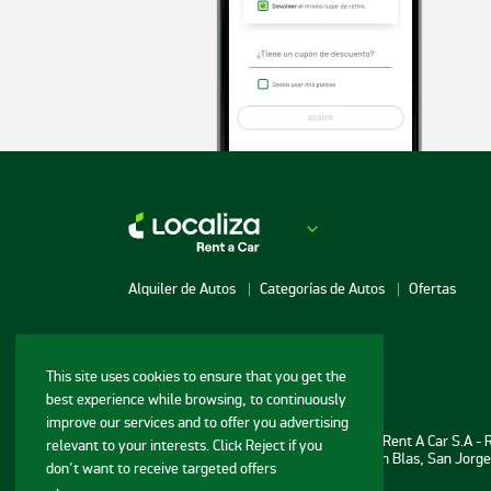
Alquiler de Autos
Categorías de Autos
Ofertas
Red de agencias
This site uses cookies to ensure that you get the
best experience while browsing, to continuously
Alquiler de Autos en Asunción
Alquiler de Autos e
improve our services and to offer you advertising
Este
Información para los consumidores: DLS Rent A Car S.A -
relevant to your interests. Click Reject if you
Alquiler de Autos en
Sede: Av. Aviadores del Chaco 2584 c/ San Blas, San Jorg
don't want to receive targeted offers
Encarnación
Alquiler de Autos 
Teléfonos: (595) 21 683-892
Juan Caballero