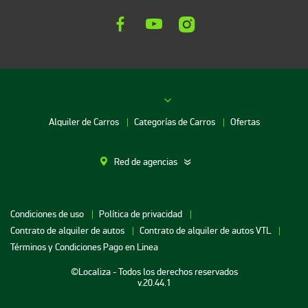
Alquiler de Carros
Categorías de Carros
Ofertas
Red de agencias
Alquiler de Carros en Bogotá
Condiciones de uso
Política de privacidad
Alquiler de Carros en Bucaramanga
Contrato de alquiler de autos
Contrato de alquiler de autos VTL
Alquiler de Carros en Cartagena
Términos y Condiciones Pago en Linea
Alquiler de Carros en Medellin
©Localiza - Todos los derechos reservados
v.20.44.1
Alquiler de Carros en Neiva
Alquiler de Carros en Santa Marta