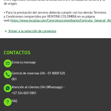
de origen.
• Para la prestación del servicio deberás cumplir con los demás Términos
y Condiciones compartidos por RENTING COLOMBIA en su página
web
https://www.localiza.com/Contratos/colombia/es/Contrato_General_Al
Volver a la selección de convenios
CONTACTOS
Envía tu mensaje
Central de reservas 24h
- 01 8000 520
001
Atención al clientes 24h (Whatsapp)
-
+57 324 603 5901
FAQ