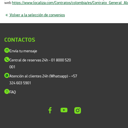
web
https://www.localiza.com/Contratos/colombia/es/Contrato_General_Al
Volver a la selección de convenios
CONTACTOS
Envía tu mensaje
Central de reservas 24h
- 01 8000 520
001
Atención al clientes 24h (Whatsapp)
- +57
324 603 5901
FAQ