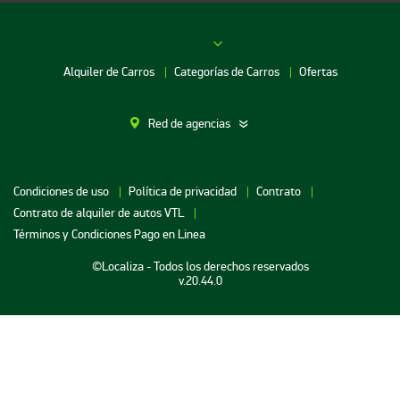
Alquiler de Carros
Categorías de Carros
Ofertas
Red de agencias
Alquiler de Carros en Bogotá
Condiciones de uso
Política de privacidad
Contrato
Alquiler de Carros en Bucaramanga
Contrato de alquiler de autos VTL
Alquiler de Carros en Cartagena
Términos y Condiciones Pago en Linea
Alquiler de Carros en Medellin
©Localiza - Todos los derechos reservados
v.20.44.0
Alquiler de Carros en Neiva
Alquiler de Carros en Santa Marta
Alquiler de Carros en Barranquilla
Alquiler de Carros en Cali
Alquiler de Carros en Cucuta