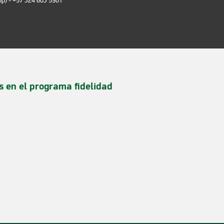
pp)
- +57 324 603 5901
s en el programa fidelidad