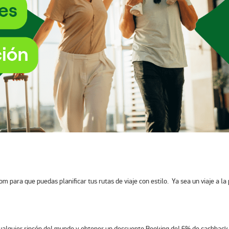
m para que puedas planificar tus rutas de viaje con estilo. Ya sea un viaje a la
ualquier rincón del mundo y obtener un descuento Booking del 6% de cashback, e