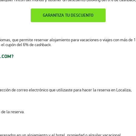
GARANTIZA TU DESCUENTO
iomas, que permite reservar alojamiento para vacaciones o viajes con más de 1
 el cupón del 6% de cashback.
G.COM?
cción de correo electrónico que utilizaste para hacer la reserva en Localiza;
o de la reserva.
resados en un alojamiento y el hotel, propiedad o alquiler vacacional.