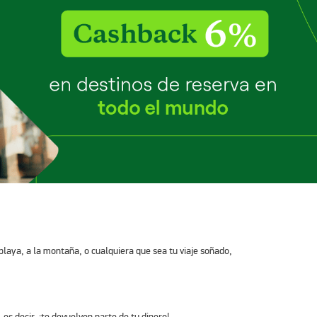
 playa, a la montaña, o cualquiera que sea tu viaje soñado,
s decir, ¡te devuelven parte de tu dinero!