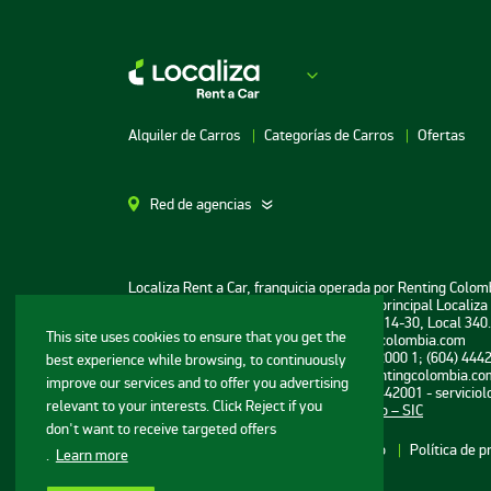
Alquiler de Carros
Categorías de Carros
Ofertas
Red de agencias
Alquiler de Carros en Bogotá
Alquiler de Carros 
Localiza Rent a Car, franquicia operada por Renting Colom
Alquiler de Carros en
Alquiler de Carros 
Nacional de Turismo No 145736 agencia principal Localiza 
Bucaramanga
Dirección de notificación judicial: Cra 52 #14-30, Local 340
Alquiler de Carros
This site uses cookies to ensure that you get the
Correo: notificacionesjudiciales@rentingcolombia.com
Alquiler de Carros en Cartagena
Marta
Datos de contacto: Teléfonos: 01 8000 52000 1; (604) 444
best experience while browsing, to continuously
Correo electrónico: reservaslocaliza@rentingcolombia.co
improve our services and to offer you advertising
Canal de PQRS 01 8000 52000 1; (604) 4442001 - servicio
relevant to your interests. Click Reject if you
Superintendencia de Industria y Comercio – SIC
don't want to receive targeted offers
Mapa del sitio web
Condiciones de uso
Política de p
.
Learn more
Términos y Condiciones Pago en Linea