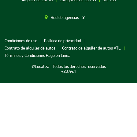
Red de agencias
Alquiler de Carros en Bogotá
Condiciones de uso
Política de privacidad
Alquiler de Carros en Bucaramanga
Contrato de alquiler de autos
Contrato de alquiler de autos VTL
Alquiler de Carros en Cartagena
Términos y Condiciones Pago en Linea
Alquiler de Carros en Medellin
©Localiza - Todos los derechos reservados
v.20.44.1
Alquiler de Carros en Neiva
Alquiler de Carros en Santa Marta
Alquiler de Carros en Barranquilla
Alquiler de Carros en Cali
Alquiler de Carros en Cucuta
Alquiler de Carros en Monteria
Alquiler de Carros en Pereira